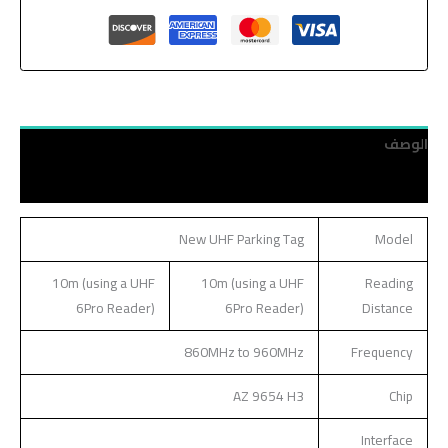
الوصف
مراجعات (0)
New UHF Parking Tag
Model
10m (using a UHF
10m (using a UHF
Reading
6Pro Reader)
6Pro Reader)
Distance
860MHz to 960MHz
Frequency
AZ 9654 H3
Chip
Interface