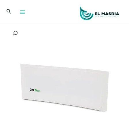
خطي
لى
البحث
لمحتوى