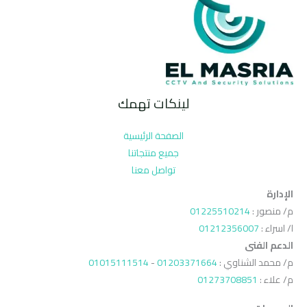
لينكات تهمك
الصفحة الرئيسية
جميع منتجاتنا
تواصل معنا
الإدارة
م/ منصور :
01225510214
ا/ اسراء :
01212356007
الدعم الفنى
م/ محمد الشناوي :
01203371664
-
01015111514
م/ علاء :
01273708851