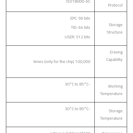
ISO18000-6C
Protocol
EPC: 96 bits
Storage
TID: 64 bits
Structure
USER: 512 bits
Erasing
Capability
100,000 times (only for the chip)
-30°C to 85°C
Working
Temperature
-30°C to 85°C
Storage
Temperature