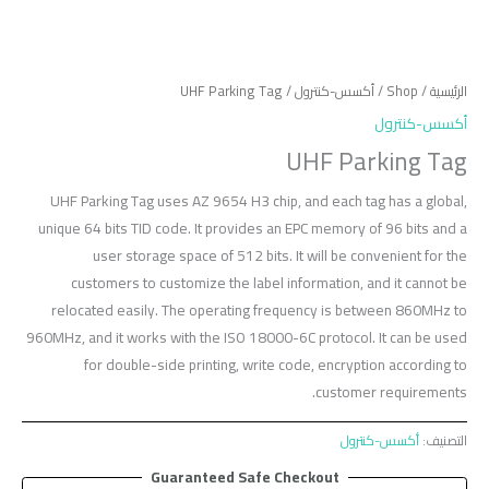
الرئيسية
/
Shop
/
أكسس-كنترول
/ UHF Parking Tag
أكسس-كنترول
UHF Parking Tag
UHF Parking Tag uses AZ 9654 H3 chip, and each tag has a global,
unique 64 bits TID code. It provides an EPC memory of 96 bits and a
user storage space of 512 bits. It will be convenient for the
customers to customize the label information, and it cannot be
relocated easily. The operating frequency is between 860MHz to
960MHz, and it works with the ISO 18000-6C protocol. It can be used
for double-side printing, write code, encryption according to
customer requirements.
التصنيف:
أكسس-كنترول
Guaranteed Safe Checkout