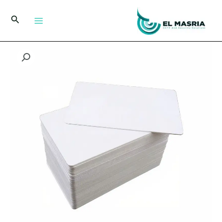
خطي
لى
البحث
لمحتوى