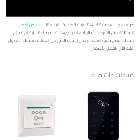
مراجعات (0)
كروت جهاز البصمة TK4168 قابلة للطباعة اختيار مثالى
لأماكن العمل
المختلفة مثل الشركات أو الجامعات وغيرها ، تمت صناعته بإحترافية حتى
يمنحك أفضل تجربة استخدام ، نال إعجاب الكثير من العملاء ، يمكنك الحصول
عليه الآن بأفضل الأسعار
منتجات ذات صلة