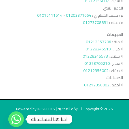
ا/ اسراء :
01212356007
الدعم الفنى
م/ محمد الشناوي :
01203371664
-
01015111514
م/ علاء :
01273708851
المبيعات
ا/ منة :
01212353706
ا/ مي :
01228245519
ا/ سماء :
01228245573
ا/ هدير :
01273705210
ا/ صفاء :
01212356002
الحسابات
ا/ احمد :
01212356002
Copyright © 2026 الشركة المصرية | Powered by IRISGEEKS
احنا هنا لمساعدتك