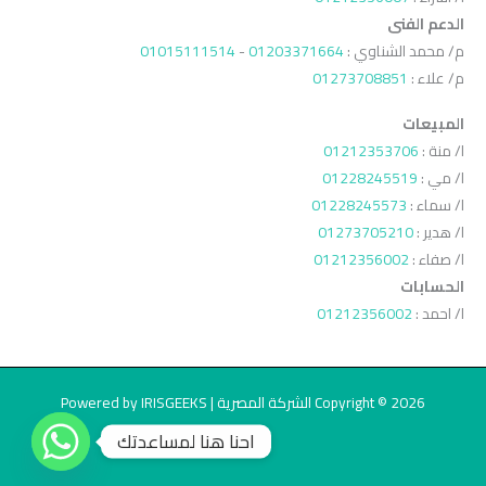
الدعم الفنى
م/ محمد الشناوي :
01203371664
-
01015111514
م/ علاء :
01273708851
المبيعات
ا/ منة :
01212353706
ا/ مي :
01228245519
ا/ سماء :
01228245573
ا/ هدير :
01273705210
ا/ صفاء :
01212356002
الحسابات
ا/ احمد :
01212356002
Copyright © 2026 الشركة المصرية | Powered by IRISGEEKS
احنا هنا لمساعدتك