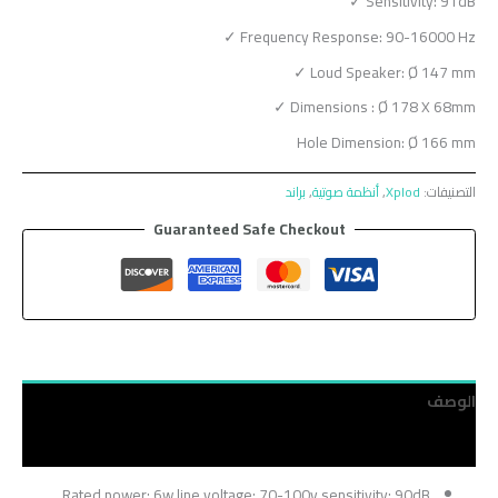
Sensitivity: 91dB ✓
Frequency Response: 90-16000 Hz ✓
Loud Speaker: Ø 147 mm ✓
Dimensions : Ø 178 X 68mm ✓
Hole Dimension: Ø 166 mm
التصنيفات:
Xplod
,
أنظمة صوتية
,
براند
Guaranteed Safe Checkout
الوصف
مراجعات (0)
Rated power: 6w line voltage: 70-100v sensitivity: 90dB