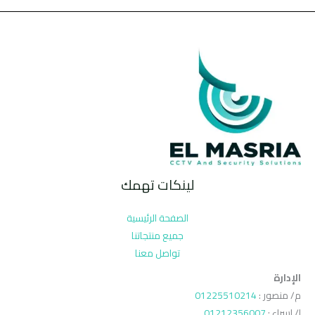
لينكات تهمك
الصفحة الرئيسية
جميع منتجاتنا
تواصل معنا
الإدارة
م/ منصور :
01225510214
ا/ اسراء :
01212356007