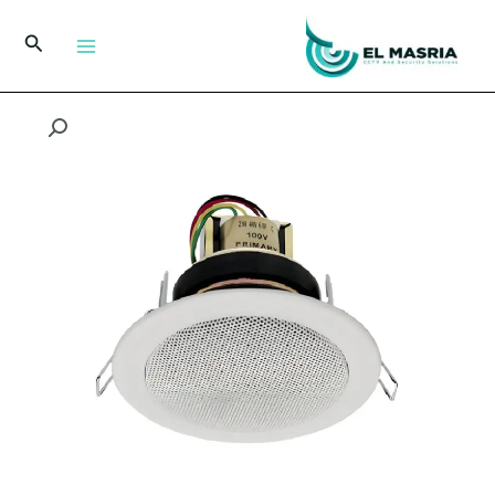
خطي
لى
البحث
لمحتوى