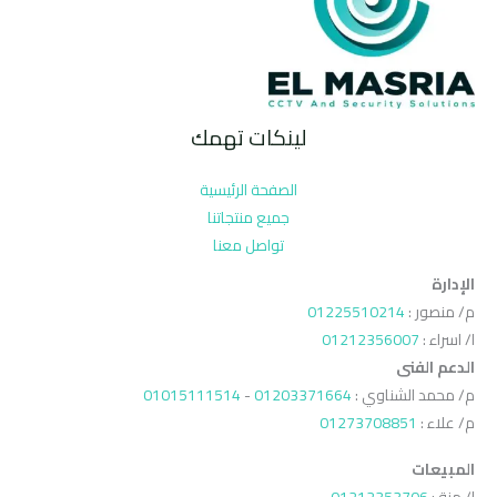
لينكات تهمك
الصفحة الرئيسية
جميع منتجاتنا
تواصل معنا
الإدارة
م/ منصور :
01225510214
ا/ اسراء :
01212356007
الدعم الفنى
م/ محمد الشناوي :
01203371664
-
01015111514
م/ علاء :
01273708851
المبيعات