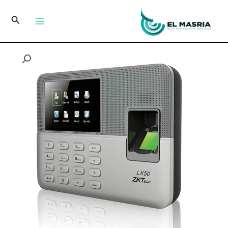
خطي
لى
البحث
لمحتوى