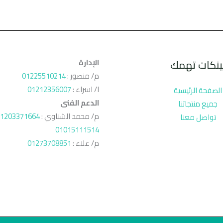
ينكات تهمك
الإدارة
م/ منصور :
01225510214
ا/ اسراء :
01212356007
الصفحة الرئيسية
الدعم الفنى
جميع منتجاتنا
م/ محمد الشناوي :
1203371664
تواصل معنا
01015111514
م/ علاء :
01273708851