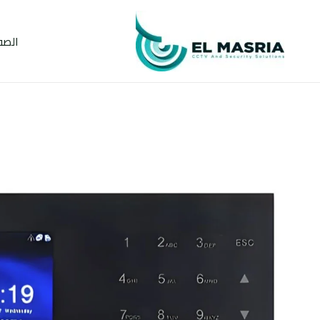
خطي
لى
الصف
لمحتوى