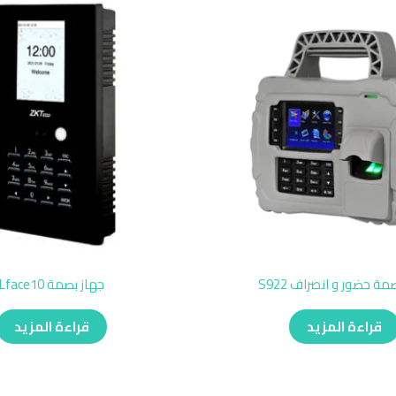
مة حضور و انصراف S922
جهاز بصمة Lface10
قراءة المزيد
قراءة المزيد