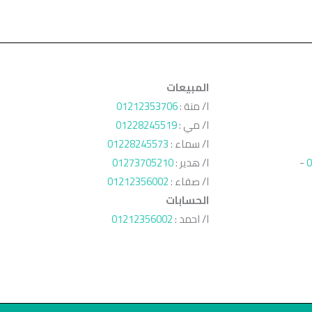
المبيعات
ا/ منة :
01212353706
ا/ مي :
01228245519
ا/ سماء :
01228245573
0
-
ا/ هدير :
01273705210
ا/ صفاء :
01212356002
الحسابات
ا/ احمد :
01212356002