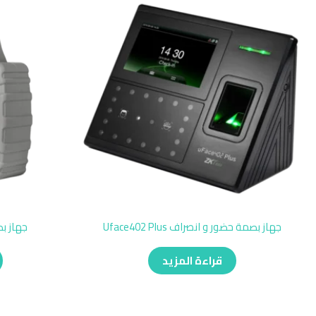
جهاز بصمة حضور و انصراف Uface402 Plus
جهاز بص
قراءة المزيد