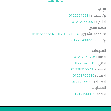
تواصل معنا
الإدارة
م/ منصور :
01225510214
ا/ اسراء :
01212356007
الدعم الفنى
م/ محمد الشناوي :
01203371664
-
01015111514
م/ علاء :
01273708851
المبيعات
ا/ منة :
01212353706
ا/ مي :
01228245519
ا/ سماء :
01228245573
ا/ هدير :
01273705210
ا/ صفاء :
01212356002
الحسابات
ا/ احمد :
01212356002