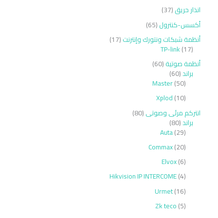
انذار حريق
37
أكسس-كنترول
65
أنظمة شبكات ونتورك وإنترنت
17
TP-link
17
أنظمة صوتية
60
براند
60
Master
50
Xplod
10
انتركم مرئى وصوتى
80
براند
80
Auta
29
Commax
20
Elvox
6
Hikvision IP INTERCOME
4
Urmet
16
Zk teco
5