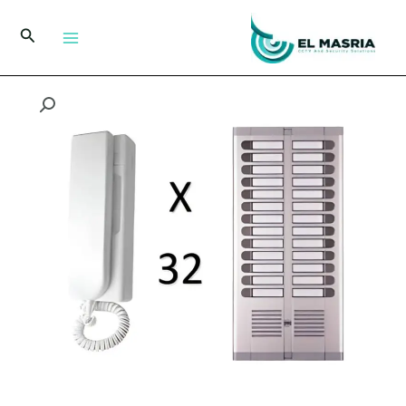
خطي
لى
البحث
لمحتوى
كمية
أورميت
انتركم
موديل
925/232
–
نظام
انتركم
32
خط