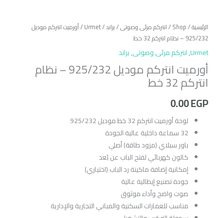
الرئيسية
/
Shop
/
انتركم مرئى وصوتى
/
براند
/
Urmet
/ أورميت انتركم موديل
925/232 – نظام انتركم 32 خط
Urmet
,
انتركم مرئى وصوتى
,
براند
أورميت انتركم موديل 925/232 – نظام
انتركم 32 خط
0.00
EGP
لوحة أورميت انتركم 32 خط موديل 925/232
32 سماعة داخلية عالية الجودة
باور سبلاي (مزود طاقة) أصلي
كالون كهربائي لفتح الباب عن بُعد
إمكانية إضافة ماكينة رد الباب (اختياري)
جودة تصنيع إيطالية عالية
صوت واضح وأداء موثوق
مناسب للعمارات السكنية والمباني التجارية والإدارية