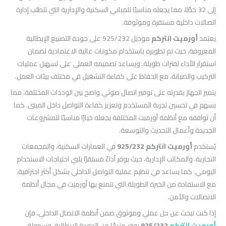
إلى 32 خطًا، مما يجعله مناسبًا للمباني السكنية والإدارية التي تتطلب إدارة
اتصالات داخلية مستقرة وموثوقة.
يعتمد
أورميت انتركم
موديل 925/232 على جودة التصنيع الإيطالية
المعروفة، حيث تم تطويره باستخدام مكونات عالية الاعتمادية لضمان
استقرار الأداء لفترات طويلة. ويساعد تصميمه العملي على تسهيل عمليات
التركيب والصيانة، مع الحفاظ على كفاءة التشغيل في مختلف بيئات العمل.
يتميز الجهاز بقدرته على توفير اتصال صوتي واضح بين الوحدات المختلفة، مما
يسهم في تحسين تجربة المستخدم وتعزيز كفاءة التواصل داخل المبنى. كما
أن توافقه مع أنظمة أورميت المختلفة يجعله خيارًا مناسبًا للمشروعات
الجديدة وأعمال التحديث والتوسعة.
يُستخدم
أورميت انتركم 925/232
في العمارات السكنية، والمجمعات
التجارية، والمكاتب الإدارية، حيث يوفر أداءً مستقرًا يلبي احتياجات الاستخدام
اليومي. كما يساعد في تنظيم عملية التواصل الداخلي بشكل أكثر احترافية،
مع الاستفادة من الخبرة الطويلة التي تتمتع بها أورميت في مجال أنظمة
الاتصالات والأمن.
إذا كنت تبحث عن حل عملي وموثوق ضمن أنظمة الاتصال الداخلي، فإن
أورميت انتركم
925/232
يوفر مزيجًا من الجودة الإيطالية، وسهولة