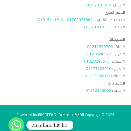
ا/ اسراء :
01212356007
الدعم الفنى
م/ محمد الشناوي :
01203371664
-
01015111514
م/ علاء :
01273708851
المبيعات
ا/ منة :
01212353706
ا/ مي :
01228245519
ا/ سماء :
01228245573
ا/ هدير :
01273705210
ا/ صفاء :
01212356002
الحسابات
ا/ احمد :
01212356002
Copyright © 2026 الشركة المصرية | Powered by IRISGEEKS
احنا هنا لمساعدتك