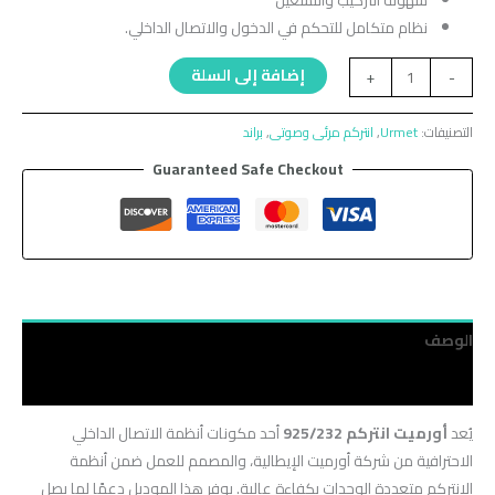
سهولة التركيب والتشغيل
نظام متكامل للتحكم في الدخول والاتصال الداخلي.
إضافة إلى السلة
+
-
التصنيفات:
Urmet
,
انتركم مرئى وصوتى
,
براند
Guaranteed Safe Checkout
الوصف
مراجعات (0)
يُعد
أورميت انتركم 925/232
أحد مكونات أنظمة الاتصال الداخلي
الاحترافية من شركة أورميت الإيطالية، والمصمم للعمل ضمن أنظمة
الانتركم متعددة الوحدات بكفاءة عالية. يوفر هذا الموديل دعمًا لما يصل