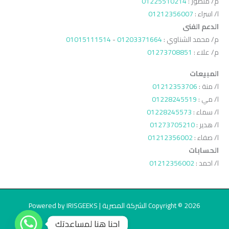
م/ منصور :
01225510214
ا/ اسراء :
01212356007
الدعم الفنى
م/ محمد الشناوي :
01203371664
-
01015111514
م/ علاء :
01273708851
المبيعات
ا/ منة :
01212353706
ا/ مي :
01228245519
ا/ سماء :
01228245573
ا/ هدير :
01273705210
ا/ صفاء :
01212356002
الحسابات
ا/ احمد :
01212356002
Copyright © 2026 الشركة المصرية | Powered by IRISGEEKS
احنا هنا لمساعدتك