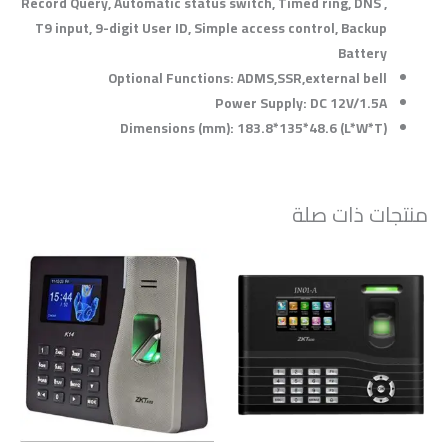
Record Query, Automatic status switch, Timed ring, DNS ,
T9 input, 9-digit User ID, Simple access control, Backup
Battery
Optional Functions: ADMS,SSR,external bell
Power Supply: DC 12V/1.5A
Dimensions (mm): 183.8*135*48.6 (L*W*T)
منتجات ذات صلة