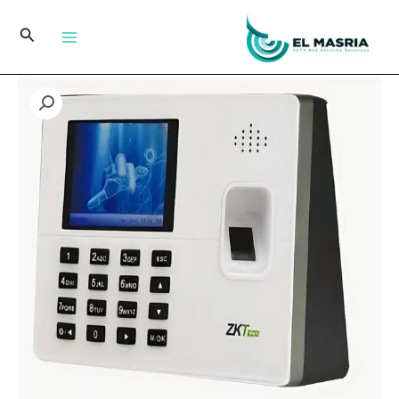
خطي
لى
البحث
لمحتوى