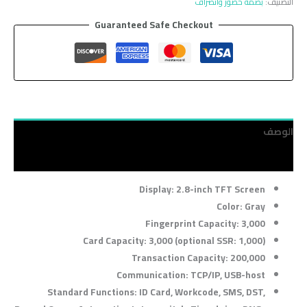
التصنيف:
بصمة حضور وانصراف
Guaranteed Safe Checkout
الوصف
مراجعات (0)
Display: 2.8-inch TFT Screen
Color: Gray
Fingerprint Capacity: 3,000
Card Capacity: 3,000 (optional SSR: 1,000)
Transaction Capacity: 200,000
Communication: TCP/IP, USB-host
Standard Functions: ID Card, Workcode, SMS, DST,