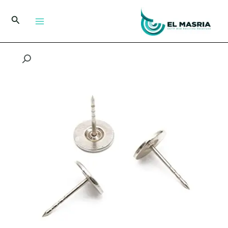
خطي
لى
البحث
لمحتوى