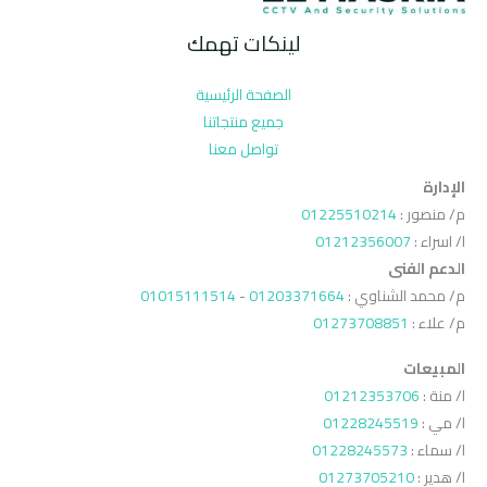
لينكات تهمك
الصفحة الرئيسية
جميع منتجاتنا
تواصل معنا
الإدارة
م/ منصور :
01225510214
ا/ اسراء :
01212356007
الدعم الفنى
م/ محمد الشناوي :
01203371664
-
01015111514
م/ علاء :
01273708851
المبيعات
ا/ منة :
01212353706
ا/ مي :
01228245519
ا/ سماء :
01228245573
ا/ هدير :
01273705210