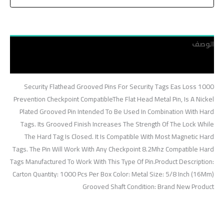
الوصف
مراجعات (0)
1000 Security Flathead Grooved Pins For Security Tags Eas Loss
Prevention Checkpoint CompatibleThe Flat Head Metal Pin, Is A Nickel
Plated Grooved Pin Intended To Be Used In Combination With Hard
Tags. Its Grooved Finish Increases The Strength Of The Lock While
The Hard Tag Is Closed. It Is Compatible With Most Magnetic Hard
Tags. The Pin Will Work With Any Checkpoint 8.2Mhz Compatible Hard
Tags Manufactured To Work With This Type Of Pin.Product Description:
Carton Quantity: 1000 Pcs Per Box Color: Metal Size: 5/8 Inch (16Mm)
Grooved Shaft Condition: Brand New Product