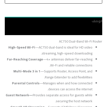
الوصف
مراجعات (0)
AC750 Dual-Band Wi-Fi Router
High-Speed Wi-Fi
—AC750 dual-band is ideal for HD video
streaming, high-speed downloading.
Far-Reaching Coverage
—4× antennas deliver far-reaching
Wi-Fi and reliable connections.
Multi-Mode 3 in 1
—Supports Router, Access Point, and
Range Extender to add flexibilities.
Parental Controls
—Manages when and how connected
devices can access the internet.
Guest Network—
Provides separate access for guests while
securing the host network.
Smooth HD Streaming
—Supports IGMP Proxy/Snooping,