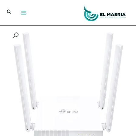
خطي
لى
البحث
لمحتوى