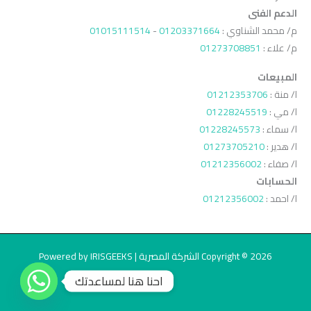
الدعم الفنى
م/ محمد الشناوي :
01203371664
-
01015111514
م/ علاء :
01273708851
المبيعات
ا/ منة :
01212353706
ا/ مي :
01228245519
ا/ سماء :
01228245573
ا/ هدير :
01273705210
ا/ صفاء :
01212356002
الحسابات
ا/ احمد :
01212356002
Copyright © 2026 الشركة المصرية | Powered by IRISGEEKS
احنا هنا لمساعدتك