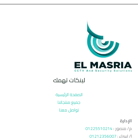
لينكات تهمك
الصفحة الرئيسية
جميع منتجاتنا
تواصل معنا
الإدارة
م/ منصور :
01225510214
ا/ اسراء :
01212356007