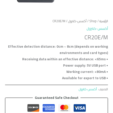
الرئيسية
/
Shop
/
أكسس-كنترول
/ CR20E/M
أكسس-كنترول
CR20E/M
Effective detection distance: 0cm ~ 8cm (depends on working
environments and card types)
• Receiving data within an effective distance: <65ms
• Power supply: 5V USB port
• Working current: <80mA
• Available for export to USB
التصنيف:
أكسس-كنترول
Guaranteed Safe Checkout