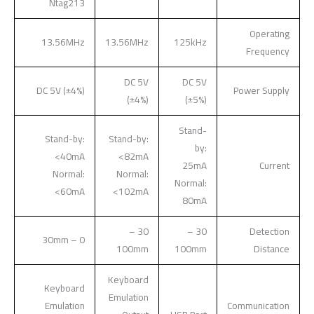
Ntag213
Operating
13.56MHz
13.56MHz
125kHz
Frequency
DC 5V
DC 5V
DC 5V (±4%)
Power Supply
(±4%)
(±5%)
Stand-
Stand-by:
Stand-by:
by:
<40mA
<82mA
25mA
Current
Normal:
Normal:
Normal:
<60mA
<102mA
80mA
30 –
30 –
Detection
0 – 30mm
100mm
100mm
Distance
Keyboard
Keyboard
Emulation
Emulation
Communication