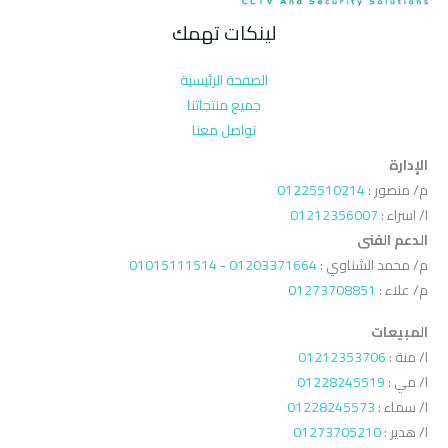
لينكات تهمك
الصفحة الرئيسية
جميع منتجاتنا
تواصل معنا
الإدارة
م/ منصور :
01225510214
ا/ اسراء :
01212356007
الدعم الفنى
م/ محمد الشناوي :
01203371664
-
01015111514
م/ علاء :
01273708851
المبيعات
ا/ منة :
01212353706
ا/ مي :
01228245519
ا/ سماء :
01228245573
ا/ هدير :
01273705210