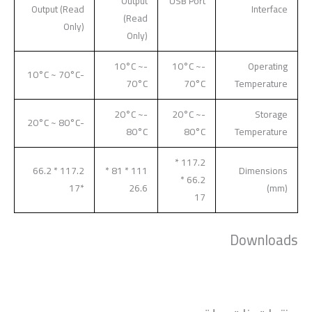
Output
USB Port
Output (Read
Interface
(Read
Only)
Only)
-10°C ~
-10°C ~
Operating
-10°C ~ 70°C
70°C
70°C
Temperature
-20°C ~
-20°C ~
Storage
-20°C ~ 80°C
80°C
80°C
Temperature
117.2 *
117.2 * 66.2
111 * 81 *
Dimensions
66.2 *
*17
26.6
(mm)
17
Downloads