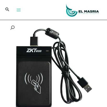
خطي
لى
البحث
لمحتوى