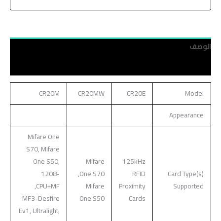
الوصف
مراجعات (0)
CR20M
CR20MW
CR20E
Model
Appearance
Mifare One
S70, Mifare
One S50,
Mifare
125kHz
1208-
One S70,
RFID
Card Type(s)
CPU+MF,
Mifare
Proximity
Supported
MF3-Desfire
One S50
Cards
Ev1, Ultralight,