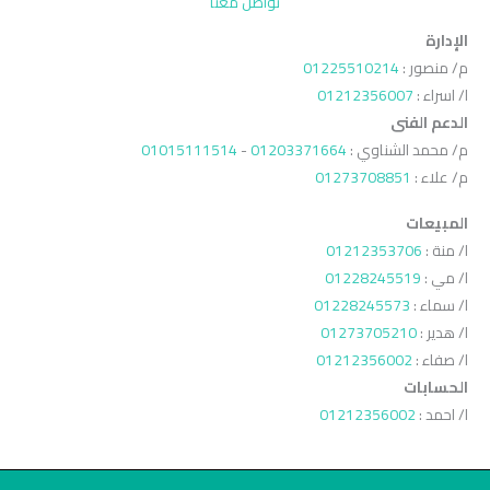
تواصل معنا
الإدارة
م/ منصور :
01225510214
ا/ اسراء :
01212356007
الدعم الفنى
م/ محمد الشناوي :
01203371664
-
01015111514
م/ علاء :
01273708851
المبيعات
ا/ منة :
01212353706
ا/ مي :
01228245519
ا/ سماء :
01228245573
ا/ هدير :
01273705210
ا/ صفاء :
01212356002
الحسابات
ا/ احمد :
01212356002