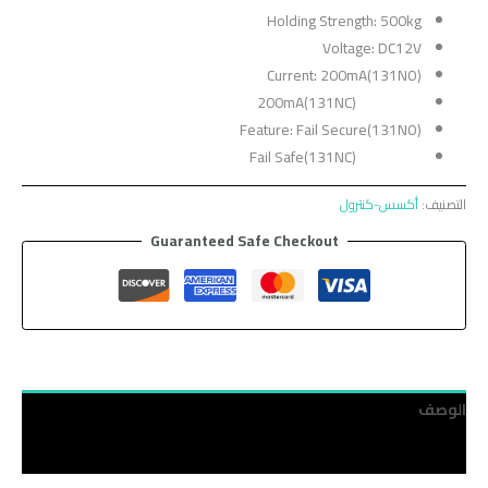
Holding Strength: 500kg
Voltage: DC12V
Current: 200mA(131NO)
200mA(131NC)
Feature: Fail Secure(131NO)
Fail Safe(131NC)
التصنيف:
أكسس-كنترول
Guaranteed Safe Checkout
الوصف
مراجعات (0)