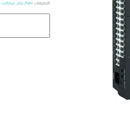
التصنيفات:
Pabx
,
براند
,
سنترالات د