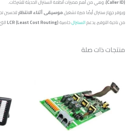
(Caller ID)
، وهي من أهم مميزات أنظمة السنترال الحديثة للشركات.
ويوفر جهاز سنترال أيضًا ميزة تشغيل
موسيقى أثناء الانتظار
لتحسين تجر
من ناحية التوفير، يدعم
السنترال
خاصية
LCR (Least Cost Routing)
التي
منتجات ذات صلة