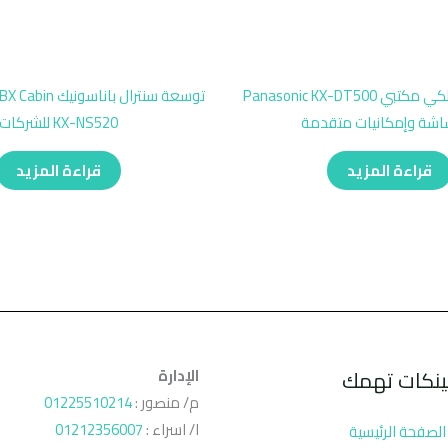
هاتف أرضي سلكي مكتبي Panasonic KX-DT500
توسعة سنترال بان
شة وإمكانيات متقدمة
KX-NS520 للشركات
قراءة المزيد
قراءة المزيد
ينكات تهمك
الإدارة
م/ منصور :
01225510214
ا/ اسراء :
01212356007
الصفحة الرئيسية