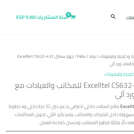
البحث
ات
سلة المشتريات/
0.00
EGP
ية وخارجية وتليفونات
/
براند
/
Pabx
/ جهاز سنترال Excelltel CS632-432
المات ورد آلي
خارجية وتليفونات
جهاز سنترال Excelltel CS632-432 للمكاتب والعيادات مع
د آلي
Excell
نظام اتصالات داخلي احترافي يدعم حتى 32 خط داخلي و4 خطوط
 بسهولة داخل الشركات والمكاتب. يتميز بالرد الآلي، تحويل المكالمات،
 حلًا مثاليًا لتنظيم الاتصالات وتحسين كفاءة العمل.