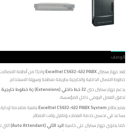
الوصف
مراجعات (0)
يُعد جهاز سنترال
Excelltel CS632-432 PABX
واحدًا من أنظمة الاتصالات
خطوط الاتصال الداخلية والخارجية بطريقة منظمة وسهلة الاستخدام.
يدعم جهاز سنترال حتى
32 خط داخلي (Extensions)
و
4 خطوط خارجية (CO Lines)
تدفق العمل اليومي داخل المؤسسة.
يتميز نظام
Excelltel CS632-432 PABX System
بتقنية متقدمة لإدارة 
يساعد في تحسين خدمة العملاء وتقليل وقت الانتظار.
كما يحتوي جهاز سنترال على خاصية
الرد الآلي (Auto Attendant)
التي ت