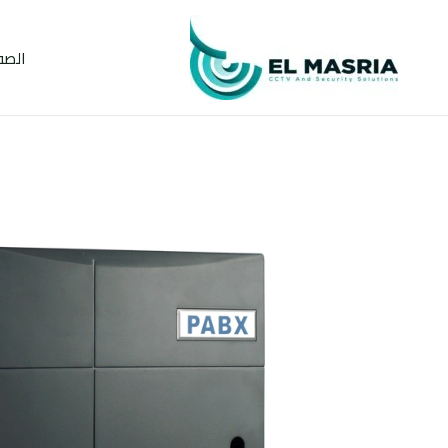
خطي
لى
الصف
لمحتوى