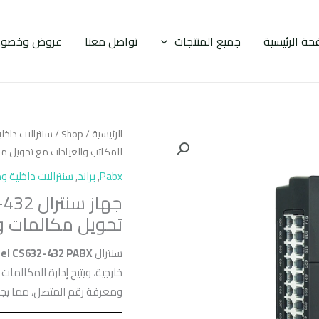
حة الرئيسية
جميع المنتجات
تواصل معنا
عروض وخصوم
الرئيسية
/
Shop
/
سنترالات داخل
للمكاتب والعيادات مع تحويل مك
Pabx
,
براند
,
سنترالات داخلية و
تحويل مكالمات ور
سنترال
tel CS632-432 PABX
خارجية، ويتيح إدارة المكالمات
ومعرفة رقم المتصل، مما يجعله