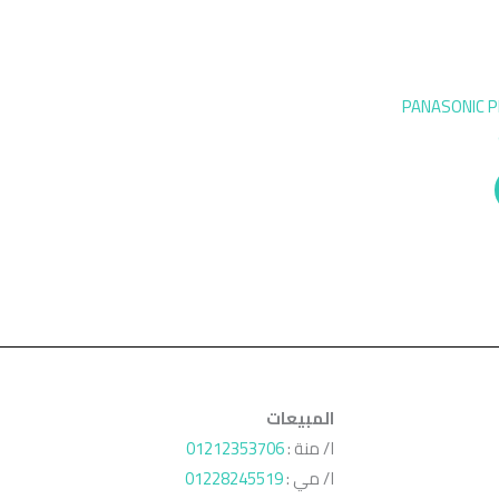
اسونيك PANASONIC PBX Cabin
المبيعات
ا/ منة :
01212353706
ا/ مي :
01228245519