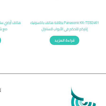
Panasonic KX-TE82461 بطاقة هاتف باناسونيك
إنتركم للتحكم في الأبواب للسنترال
مع شا
قراءة المزيد
ل