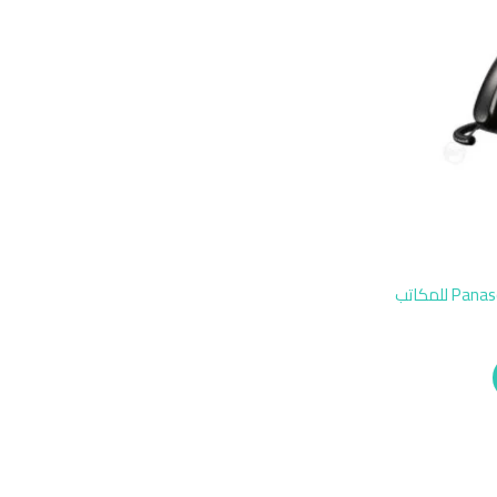
تليفون ارضي بسلك Panasonic KX-DT500 للمكاتب