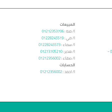
المبيعات
ا/ منة :
01212353706
ا/ مي :
01228245519
ا/ سماء :
01228245573
0
-
ا/ هدير :
01273705210
ا/ صفاء :
01212356002
الحسابات
ا/ احمد :
01212356002