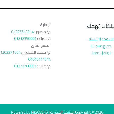
ينكات تهمك
الإدارة
م/ منصور :
01225510214
ا/ اسراء :
01212356007
الصفحة الرئيسية
الدعم الفنى
جميع منتجاتنا
م/ محمد الشناوي :
1203371664
تواصل معنا
01015111514
م/ علاء :
01273708851
Copyright © 2026 الشركة المصرية | Powered by IRISGEEKS