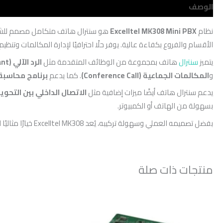
الوصف
مراجعات (0)
نظام
Excelltel MK308 Mini PBX
هو سنترال هاتف متكامل مصمم للشرك
الأقسام والفروع بكفاءة عالية. يوفر حلًا احترافيًا لإدارة المكالمات وتنظيم
يتميز
سنترال
هاتف بمجموعة من الوظائف المتقدمة مثل
الرد الآلي (Auto Attendant)
و
المكالمات الجماعية (Conference Call)
. كما يدعم
برنامج محاسبة المكالم
يدعم سنترال هاتف أيضًا ميزات إضافية مثل
الاتصال الداخلي بين التحويلات (com
بسهولة من الهاتف أو الكمبيوتر.
بفضل تصميمه العملي وسهولة تركيبه، يُعد Excelltel MK308 خيارًا مثاليًا للشركات، المكاتب، الفنادق، ومراكز خدمة العملاء التي تحتاج إلى نظام اتصالات موثوق وفعال بتكلفة اقتصادية.
منتجات ذات صلة