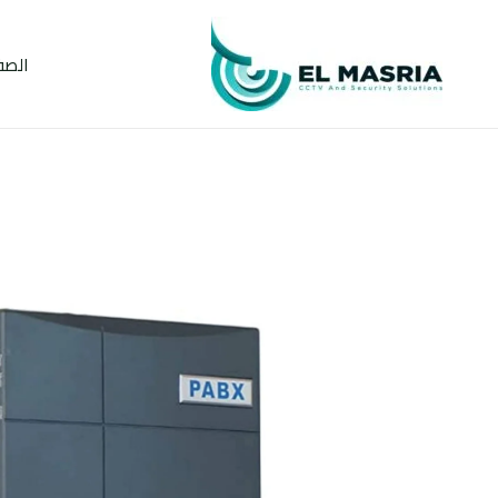
خطي
لى
الصف
لمحتوى