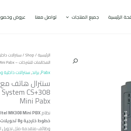
حة الرئيسية
جميع المنتجات
تواصل معنا
عروض وخصوم
الرئيسية
/
Shop
/
سنترالات داخل
المكالمات للشركات – Excelltel PBX Office Phone Exchange System CS+308 Mini Pabx
Pabx
,
براند
,
سنترالات داخلية و
سنترال هاتف مع 
ge System CS+308
Mini Pabx
نظام
lltel MK308 Mini PBX
خطوط خارجية و8 تحويلات داخلية
وظائف متقدمة مثل تحويل الم