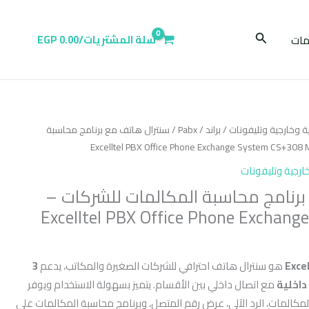
البحث
ات
سلة المشتريات/
0.00
EGP
ية وخارجية وتليفونات
/
براند
/
Pabx
/ سنترال هاتف مع برنامج محاسبة
خارجية وتليفونات
برنامج محاسبة المكالمات للشركات –
Excelltel PBX Office Phone Exchan
Exce
هو سنترال هاتف احترافي للشركات الصغيرة والمكاتب، يدعم
3
مع اتصال داخلي بين الأقسام. يتميز بسهولة الاستخدام ويوفر
كالمات، الرد الآلي، عرض رقم المتصل، وبرنامج محاسبة المكالمات على