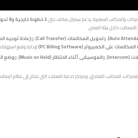
ات والمكاتب الصغيرة، يدعم سنترال هاتف حتى
3 خطوط خارجية و8 تحويلات داخلية
 الاتصالات داخل بيئة العمل.
، و
تحويل المكالمات (Call Transfer)
، و
إعادة توجيه المكالمات (
ات على الكمبيوتر (PC Billing Software)
لإدارة وتتبع استهلاك
Inter)
، و
الموسيقى أثناء الانتظار (Music on Hold)
، و
وضع الع