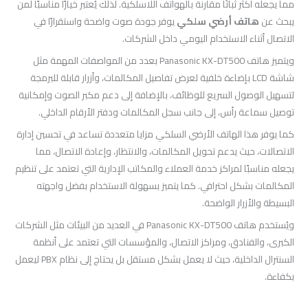
مما يجعله أكثر ثباتًا مقارنة بالهواتف اللاسلكية. لذلك يُعتبر خيارًا مناسبًا لمن
يبحث عن
هاتف أرضي سلكي
يوفر جودة صوت واضحة واستقرارًا في
الاتصال أثناء الاستخدام اليومي داخل الشركات.
ويتميز هاتف Panasonic KX-DT500 بعدد من المواصفات المهمة مثل
شاشة LCD بإضاءة خلفية لعرض تفاصيل المكالمات، وأزرار قابلة للبرمجة
لتسهيل الوصول السريع للوظائف، بالإضافة إلى دعم مكبر الصوت وإمكانية
توصيل سماعة رأس، إلى جانب سجل المكالمات ودفتر الأرقام الداخلي.
كما يوفر هذا الهاتف الأرضي السلكي مزايا متعددة تساعد في تحسين إدارة
الاتصالات، حيث يدعم تحويل المكالمات، والانتظار، وإعادة الاتصال، مما
يجعله مناسبًا لمراكز خدمة العملاء والمكاتب الإدارية التي تعتمد على تنظيم
المكالمات بشكل احترافي. كما يتميز بسهولة الاستخدام بفضل واجهته
البسيطة والأزرار الواضحة.
ويُستخدم هاتف Panasonic KX-DT500 في العديد من البيئات مثل الشركات
الكبرى، والفنادق، ومراكز الاتصال، والمؤسسات التي تعتمد على أنظمة
السنترال الداخلية، حيث لا يعمل بشكل مستقل بل يحتاج إلى نظام PBX ليعمل
بكفاءة.