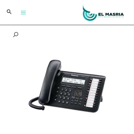
خطي
لى
البحث
لمحتوى