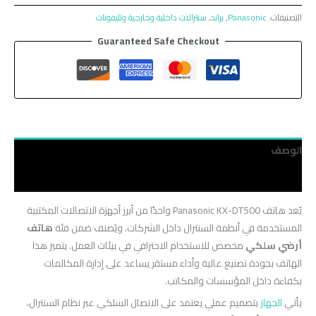
التصنيفات:
Panasonic
,
براند
,
سنترالات داخلية وخارجية وتليفونات
Guaranteed Safe Checkout
الوصف
مراجعات (0)
يُعد هاتف Panasonic KX-DT500 واحدًا من أبرز أجهزة الاتصالات المكتبية
المستخدمة في أنظمة السنترال داخل الشركات، ويُصنف ضمن فئة
هاتف
أرضي سلكي
مخصص للاستخدام الاحترافي في بيئات العمل. يتميز هذا
الهاتف بجودة تصنيع عالية وأداء مستقر يساعد على إدارة المكالمات
بكفاءة داخل المؤسسات والمكاتب.
يأتي
الجهاز
بتصميم عملي يعتمد على الاتصال السلكي عبر نظام السنترال،