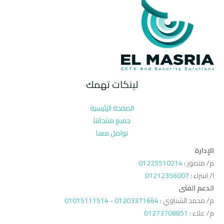
لينكات تهمك
الصفحة الرئيسية
جميع منتجاتنا
تواصل معنا
الإدارة
م/ منصور :
01225510214
ا/ اسراء :
01212356007
الدعم الفنى
م/ محمد الشناوي :
01203371664
-
01015111514
م/ علاء :
01273708851