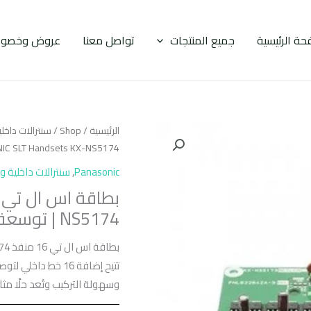
حة الرئيسية
جميع المنتجات
تواصل معنا
عروض وخصوم
الرئيسية
/
Shop
/
سنترالات داخل
PANASONIC SLT Handsets KX-NS5174 | توسعة سنترال باناسونيك
Panasonic
,
سنترالات داخلية و
NS5174 | توسعة سنترال باناسونيك للشركات والمكاتب
تتيح إضافة 16 خط 
وسهولة التركيب وتُعد حلًا مثا