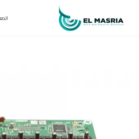
خطي
لى
الصف
لمحتوى