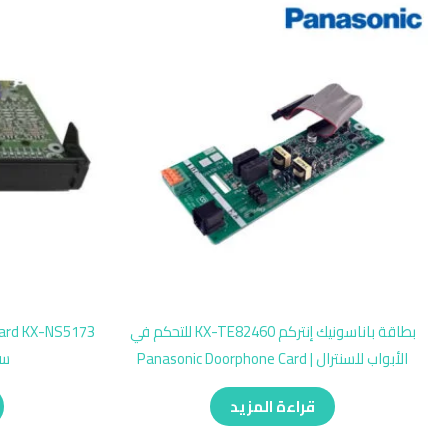
بطاقة باناسونيك إنتركم KX-TE82460 للتحكم في
الأبواب للسنترال | Panasonic Doorphone Card
سي 
قراءة المزيد