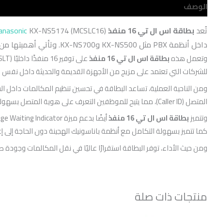
الوصف
مراجعات (0)
تُعد
بطاقة اس ال تي 16 منفذ
Panasonic
داخل أنظمة PBX مثل KX-NS500 وKX-NS700. وتأتي أهميتها من كونها تتيح للشركات توسيع شبكة الاتصالات الداخلية بسهولة دون الحاجة إلى تغيير النظام بالكامل أو تركيب أجهزة سنترال جديدة.
وتعمل هذه
بطاقة اس ال تي 16 منفذ
للشركات التي تعتمد على مزيج من الأجهزة القديمة والحديثة داخل نفس البني
ومن الناحية العملية، تساعد البطاقة في تحسين تنظيم المكالمات داخل ال
المتصل (Caller ID)، مما يتيح للموظفين التعرف على هوية المتصل بسهولة، وبالتالي تحسين سرعة الاستجابة وجودة الخدمة.
وتتميز
بطاقة اس ال تي 16 منفذ
كما تتميز بسهولة التكامل مع أنظمة باناسونيك الهجينة دون الحاجة إلى 
ومن حيث الأداء، توفر البطاقة استقرارًا عاليًا في نقل المكالمات وجودة
منتجات ذات صلة