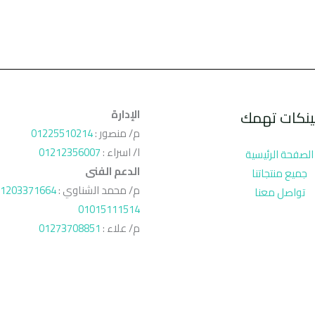
ينكات تهمك
الإدارة
م/ منصور :
01225510214
ا/ اسراء :
01212356007
الصفحة الرئيسية
الدعم الفنى
جميع منتجاتنا
م/ محمد الشناوي :
1203371664
تواصل معنا
01015111514
م/ علاء :
01273708851