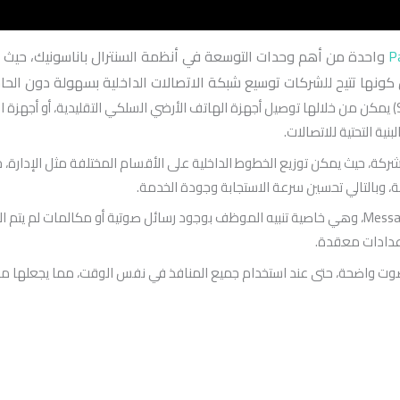
KX-NS5174 (MCSLC16) واحدة من أهم وحدات التوسعة في أنظمة السنترال باناسون
على توفير 16 منفذًا داخليًا (SLT) يمكن من خلالها توصيل أجهزة الهاتف الأرضي السلكي التقليدي
ة التحتية للاتصالات.
شركة، حيث يمكن توزيع الخطوط الداخلية على الأقسام المختلفة مثل الإدارة،
أيضًا بدعم ميزة Message Waiting Indicator، وهي خاصية تنبيه الموظف بوجود رسائل صوتية
إعدادات معقدة.
 صوت واضحة، حتى عند استخدام جميع المنافذ في نفس الوقت، مما يجعلها مناس