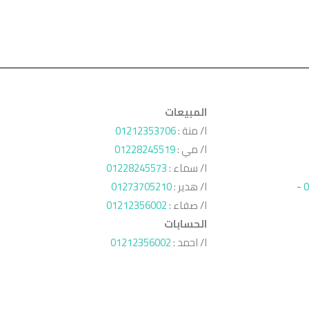
المبيعات
ا/ منة :
01212353706
ا/ مي :
01228245519
ا/ سماء :
01228245573
0
-
ا/ هدير :
01273705210
ا/ صفاء :
01212356002
الحسابات
ا/ احمد :
01212356002