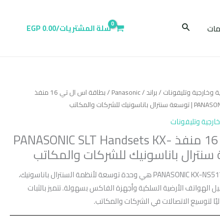
البحث
ات
سلة المشتريات/
0.00
EGP
ية وخارجية وتليفونات
/
براند
/
Panasonic
/ بطاقة اس ال تي 16 منفذ
 للشركات والمكاتب
خارجية وتليفونات
بطاقة اس ال تي 16 منفذ PANASONIC SLT Handsets KX-
بطاقة اس ال تي 16 منفذ PANASONIC KX-NS5174 هي وحدة توسعة لأنظمة السنترال باناسونيك،
داخلي لتوصيل الهواتف الأرضية السلكية وأجهزة الفاكس بسهولة. تتميز بالثبات
ليًا لتوسيع الاتصالات في الشركات والمكاتب.