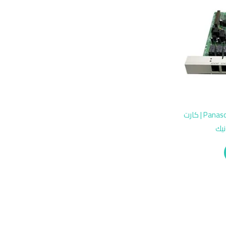
Panasonic KX-TE82474 Extension Card | كارت