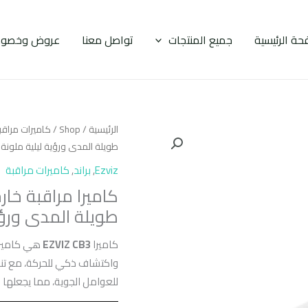
حة الرئيسية
جميع المنتجات
تواصل معنا
عروض وخصوم
الرئيسية
/
Shop
/
كاميرات مراقب
طويلة المدى ورؤية ليلية ملونة
Ezviz
,
براند
,
كاميرات مراقبة
طويلة المدى ورؤي
كاميرا
EZVIZ CB3
واكتشاف ذكي للحركة، مع تنب
للعوامل الجوية، مما يجعلها م