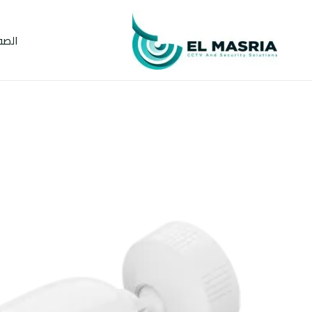
خطي
لى
الصف
لمحتوى