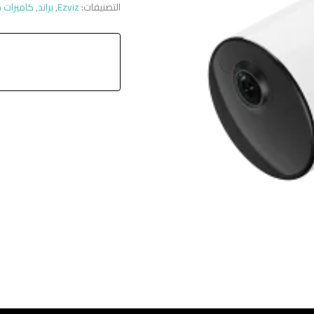
التصنيفات:
Ezviz
,
براند
,
كاميرات م