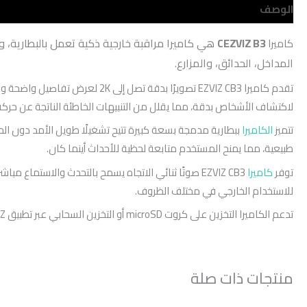
الوصف
مراجعات (0)
B3
EZVIZ
هي كاميرا مراقبة خارجية ذكية تعمل بالبطارية، وتُ
كاميرا
C
المداخل، الحدائق، والمزارع.
تقدم كاميرا EZVIZ CB3 تصويرًا
لاكتشاف الأشخاص بدقة، مما يقلل من التنبيهات الخاطئة الناتجة عن حركة ا
تتميز
الكاميرا
ببطارية مدمجة بسعة كبيرة تتيح تشغيلًا طويل الأمد دون الح
طبيعية، مما يمنح المستخدم متابعة لحظية للأحداث أينما كان.
توفر
كاميرا
EZVIZ CB3 صوتًا ثنائي الاتجاه يسمح بالتحدث والاستم
للاستخدام الخارجي في مختلف الظروف.
تدعم الكاميرا التخزين على كروت microSD أو التخزين السحابي عبر تطبيق EZVIZ، مع واجهة سهلة الاستخدام للتحكم الكامل في الإعدادات والمراقبة من الهاتف الذكي.
منتجات ذات صلة