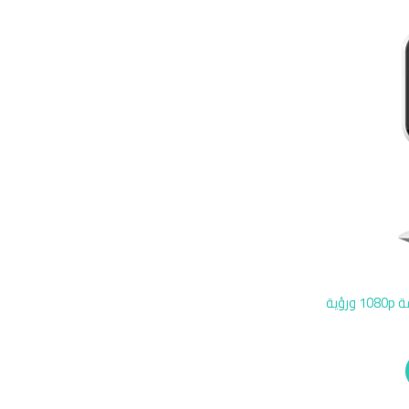
كاميرا مراقبة داخلية EZVIZ H1C بدقة 1080p ورؤية