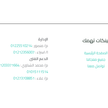
ينكات تهمك
الإدارة
م/ منصور :
01225510214
ا/ اسراء :
01212356007
الصفحة الرئيسية
الدعم الفنى
جميع منتجاتنا
م/ محمد الشناوي :
1203371664
تواصل معنا
01015111514
م/ علاء :
01273708851