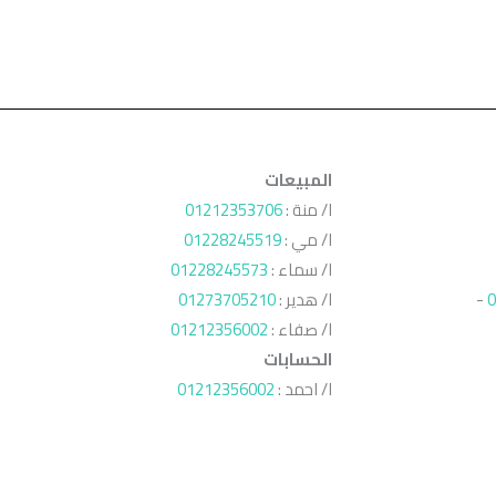
المبيعات
ا/ منة :
01212353706
ا/ مي :
01228245519
ا/ سماء :
01228245573
0
-
ا/ هدير :
01273705210
ا/ صفاء :
01212356002
الحسابات
ا/ احمد :
01212356002