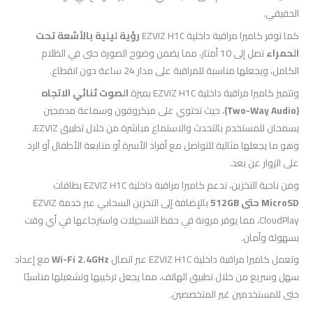
الحقيقي.
كما توفر كاميرا مراقبة داخلية EZVIZ H1C
رؤية ليلية بالأشعة تحت
الحمراء
تصل إلى 10 أمتار، مما يضمن وضوح الصورة حتى في الظلام
الكامل، ويجعلها مناسبة للمراقبة على مدار 24 ساعة دون انقطاع.
وتتميز كاميرا مراقبة داخلية EZVIZ H1C بميزة
الصوت ثنائي الاتجاه
(Two-Way Audio)
، حيث تحتوي على ميكروفون وسماعة مدمجين
يسمحان للمستخدم بالتحدث والاستماع مباشرة من خلال تطبيق EZVIZ،
وهو ما يجعلها مثالية للتواصل مع أفراد الأسرة أو متابعة الأطفال أو الرد
على الزوار عن بعد.
ومن ناحية التخزين، تدعم كاميرا مراقبة داخلية EZVIZ H1C بطاقات
MicroSD حتى 512GB
بالإضافة إلى التخزين السحابي عبر خدمة EZVIZ
CloudPlay، مما يوفر مرونة في حفظ التسجيلات واسترجاعها في أي وقت
بسهولة وأمان.
وتعمل كاميرا مراقبة داخلية EZVIZ H1C عبر اتصال
Wi-Fi 2.4GHz
مع إعداد
سهل وسريع من خلال تطبيق الهاتف، مما يجعل تركيبها وتشغيلها مناسبًا
حتى للمستخدمين غير المتخصصين.