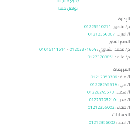
جميع منتجاتنا
تواصل معنا
الإدارة
م/ منصور :
01225510214
ا/ اسراء :
01212356007
الدعم الفنى
م/ محمد الشناوي :
01203371664
-
01015111514
م/ علاء :
01273708851
المبيعات
ا/ منة :
01212353706
ا/ مي :
01228245519
ا/ سماء :
01228245573
ا/ هدير :
01273705210
ا/ صفاء :
01212356002
الحسابات
ا/ احمد :
01212356002