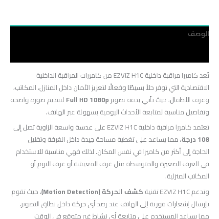
الوصف
مراجعات (0)
تُعد كاميرا مراقبة داخلية EZVIZ H1C من كاميرات المراقبة الداخلية
الاقتصادية التي توفر حلاً بسيطًا وفعالًا لتعزيز الأمان داخل المنازل، المكاتب،
وغرف الأطفال، حيث تأتي بدقة تصوير
Full HD 1080p
لتقديم صورة واضحة
وتفاصيل مناسبة لمتابعة الأحداث اليومية بسهولة عبر الهاتف.
تعتمد كاميرا مراقبة داخلية EZVIZ H1C على عدسة واسعة الزاوية تصل إلى
108 درجة
، مما يساعد على تغطية مساحة جيدة داخل الغرفة وتقليل
الحاجة إلى أكثر من كاميرا في نفس المكان. لذلك فهي مناسبة للاستخدام
في الغرف الصغيرة والمتوسطة مثل غرف المعيشة أو غرف النوم أو
المكاتب المنزلية.
وتدعم EZVIZ H1C تقنية
كشف الحركة (Motion Detection)
، حيث تقوم
بإرسال إشعارات فورية إلى الهاتف عند رصد أي حركة داخل نطاق التصوير،
مما يساعد المستخدم على متابعة أي نشاط غير متوقع في الوقت