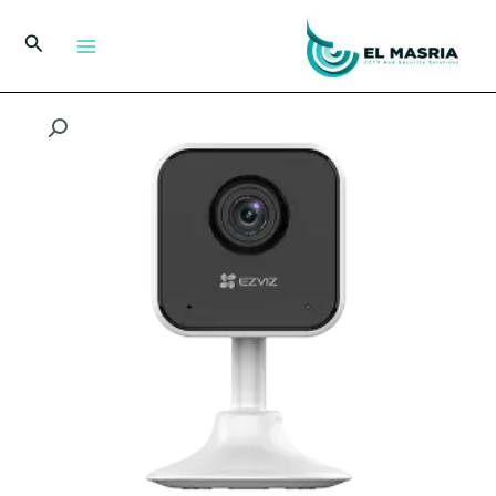
خطي
لى
البحث
لمحتوى