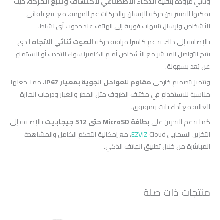
وتأتي مزودة بتقنية
الذكاء الاصطناعي لاكتشاف وتتبع الحركة
، حيث
يمكنها التمييز بين حركة الإنسان والحركات غير المهمة، مع تتبع تلقائي
للأشخاص وإرسال تنبيهات فورية إلى الهاتف عند حدوث أي نشاط.
بالإضافة إلى ذلك، تدعم كاميرا مراقبة حركة
الصوت ثنائي الاتجاه
الذي
يتيح التواصل المباشر مع الأشخاص أمام الكاميرا سواء للتحدث أو الاستماع
عن بُعد بسهولة.
وتتميز بتصميم خارجي
مقاوم للعوامل الجوية بمعيار IP67
، مما يجعلها
مناسبة للاستخدام في مختلف الظروف مثل المطر والغبار ودرجات الحرارة
العالية مع أداء ثابت وموثوق.
كما تدعم التخزين على
بطاقة MicroSD حتى 512 جيجابايت
بالإضافة إلى
التخزين السحابي
EZVIZ
Cloud، مع إمكانية التحكم الكامل والمشاهدة
المباشرة من خلال تطبيق الهاتف الذكي.
منتجات ذات صلة