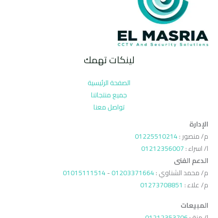
لينكات تهمك
الصفحة الرئيسية
جميع منتجاتنا
تواصل معنا
الإدارة
م/ منصور :
01225510214
ا/ اسراء :
01212356007
الدعم الفنى
م/ محمد الشناوي :
01203371664
-
01015111514
م/ علاء :
01273708851
المبيعات
ا/ منة :
01212353706