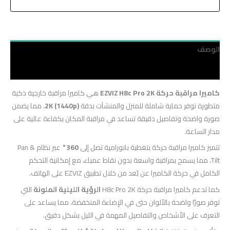
الوصف
مراجعات (0)
كاميرا مراقبة حركة EZVIZ H8c Pro 2K
هي كاميرا مراقبة خارجية ذكية
متطورة توفر حماية شاملة للمنزل والمنشآت بدقة
2K (1440p)
، مما يضمن
صورة واضحة وتفاصيل دقيقة تساعد في مراقبة المكان بكفاءة عالية على
مدار الساعة.
تتميز كاميرا مراقبة حركة بتغطية بانورامية تصل إلى
360°
عبر نظام Pan &
Tilt، مما يسمح بمراقبة واسعة بدون نقاط عمياء، مع إمكانية التحكم
الكامل في حركة الكاميرا عن بُعد من خلال تطبيق EZVIZ على الهاتف.
كما تدعم كاميرا مراقبة حركة H8c Pro 2K
الرؤية الليلية الملونة
التي
توفر صورًا واضحة بالألوان حتى في الإضاءة المنخفضة، مما يساعد على
التعرف على الأشخاص والتفاصيل المهمة في الليل بشكل دقيق.