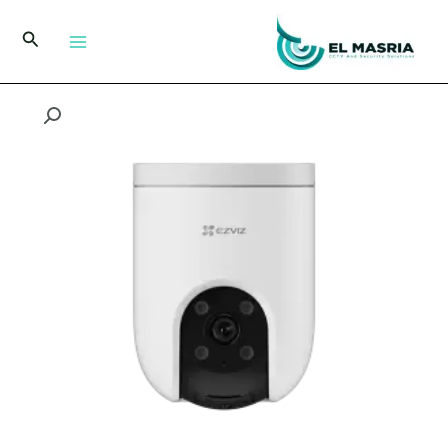
خطي
لى
البحث
لمحتوى