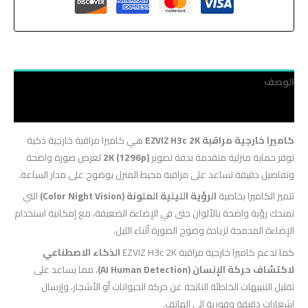
الوصف
مراجعات (0)
كاميرا خارجية مراقبة EZVIZ H3c 2K
هي كاميرا مراقبة خارجية ذكية
توفر حماية منزلية متقدمة بدقة تصوير
2K (1296p)
لعرض صورة واضحة
وتفاصيل دقيقة تساعد على مراقبة محيط المنزل بوضوح على مدار الساعة.
تتميز الكاميرا بخاصية
الرؤية الليلية الملونة (Color Night Vision)
التي
تمنحك رؤية واضحة بالألوان حتى في الإضاءة الضعيفة، مع إمكانية استخدام
الإضاءة المدمجة لزيادة وضوح الصورة أثناء الليل.
كما تدعم كاميرا خارجية مراقبة EZVIZ H3c 2K
الذكاء الاصطناعي
لاكتشاف حركة الإنسان (AI Human Detection)
، مما يساعد على
تقليل التنبيهات الخاطئة الناتجة عن حركة الحيوانات أو الأشجار، وإرسال
إشعارات دقيقة وفورية إلى الهاتف.