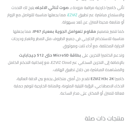
تأتي كاميرا خارجية مراقبة مزودة بـ
صوت ثنائي الاتجاه
يتيح لك التحدث
والاستماع مباشرة عبر تطبيق
EZVIZ
، مما يجعلها مناسبة للتواصل مع الزوار
أو متابعة محيط المنزل عن بُعد بسهولة.
كما تتميز بتصميم
مقاوم للعوامل الجوية بمعيار IP67
، مما يجعلها
مناسبة للاستخدام الخارجي في جميع الظروف مثل المطر والغبار ودرجات
الحرارة المختلفة، مع أداء ثابت وموثوق.
وتدعم الكاميرا التخزين على
بطاقة MicroSD حتى 512 جيجابايت
بالإضافة إلى التخزين السحابي عبر EZVIZ Cloud، مع إمكانية التحكم الكامل
والمشاهدة المباشرة من خلال تطبيق الهاتف.
كاميرا
EZVIZ H3c 2K
تقدم حل أمني متكامل يجمع بين الدقة العالية،
الذكاء الاصطناعي، الرؤية الليلية الملونة، والمتانة الخارجية لتوفير حماية
فعالة للمنزل أو المكان على مدار الساعة.
منتجات ذات صلة