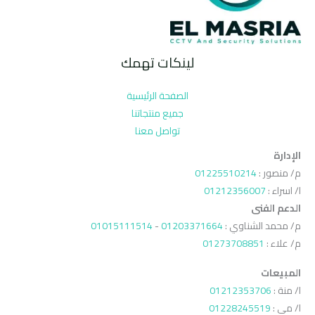
لينكات تهمك
الصفحة الرئيسية
جميع منتجاتنا
تواصل معنا
الإدارة
م/ منصور :
01225510214
ا/ اسراء :
01212356007
الدعم الفنى
م/ محمد الشناوي :
01203371664
-
01015111514
م/ علاء :
01273708851
المبيعات
ا/ منة :
01212353706
ا/ مي :
01228245519