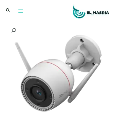
خطي
لى
البحث
لمحتوى