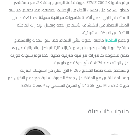
توفر كاميرا EZVIZ C6C 2K صورة فائقة الوضوح بدقة 2K، مع مستشعر
متطور يساعد على تحسين الأداء في الإضاءة الضعيفة، مما يجعلها مناسبة
للاستخدام الليلي ضمن أنظمة
كاميرات مراقبة حديثة
. كما تعتمد على
الذكاء الاصطناعي لاكتشاف الأشخاص بدقة وتقليل الإنذارات الخاطئة
الناتجة عن الحركة العشوائية.
وتدعم
الكاميرا
خاصية الصوت ثنائي الاتجاه، مما يتيح التحدث والاستماع
مباشرة عبر الهاتف، وهو ما يجعلها خيارًا مثاليًا للتواصل والمراقبة عن بعد
ضمن منظومة
كاميرات مراقبة منزلية ذكية
. كما توفر تنبيهات فورية
على الهاتف عند اكتشاف أي حركة غير طبيعية.
وتستخدم تقنية ضغط الفيديو H.265 التي تقلل من استهلاك الإنترنت
ومساحة التخزين مع الحفاظ على جودة الصورة العالية، مع دعم التخزين عبر
كروت MicroSD حتى 512GB أو التخزين السحابي EZVIZ CloudPlay.
منتجات ذات صلة