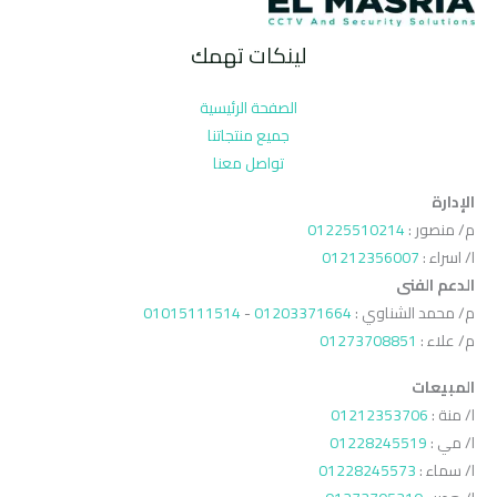
لينكات تهمك
الصفحة الرئيسية
جميع منتجاتنا
تواصل معنا
الإدارة
م/ منصور :
01225510214
ا/ اسراء :
01212356007
الدعم الفنى
م/ محمد الشناوي :
01203371664
-
01015111514
م/ علاء :
01273708851
المبيعات
ا/ منة :
01212353706
ا/ مي :
01228245519
ا/ سماء :
01228245573