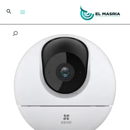
خطي
لى
البحث
لمحتوى