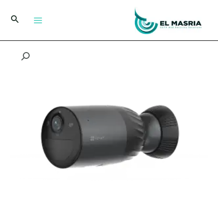
خطي
لى
البحث
لمحتوى