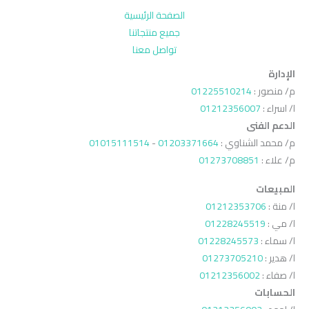
الصفحة الرئيسية
جميع منتجاتنا
تواصل معنا
الإدارة
م/ منصور :
01225510214
ا/ اسراء :
01212356007
الدعم الفنى
م/ محمد الشناوي :
01203371664
-
01015111514
م/ علاء :
01273708851
المبيعات
ا/ منة :
01212353706
ا/ مي :
01228245519
ا/ سماء :
01228245573
ا/ هدير :
01273705210
ا/ صفاء :
01212356002
الحسابات