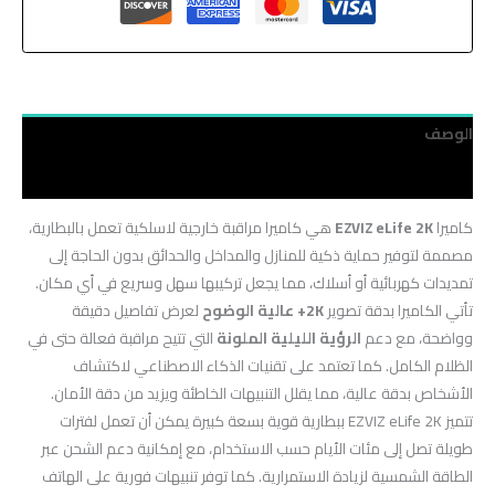
الوصف
مراجعات (0)
كاميرا
EZVIZ eLife 2K
هي كاميرا مراقبة خارجية لاسلكية تعمل بالبطارية،
مصممة لتوفير حماية ذكية للمنازل والمداخل والحدائق بدون الحاجة إلى
تمديدات كهربائية أو أسلاك، مما يجعل تركيبها سهل وسريع في أي مكان.
تأتي الكاميرا بدقة تصوير
2K+ عالية الوضوح
لعرض تفاصيل دقيقة
وواضحة، مع دعم
الرؤية الليلية الملونة
التي تتيح مراقبة فعالة حتى في
الظلام الكامل. كما تعتمد على تقنيات الذكاء الاصطناعي لاكتشاف
الأشخاص بدقة عالية، مما يقلل التنبيهات الخاطئة ويزيد من دقة الأمان.
تتميز EZVIZ eLife 2K ببطارية قوية بسعة كبيرة يمكن أن تعمل لفترات
طويلة تصل إلى مئات الأيام حسب الاستخدام، مع إمكانية دعم الشحن عبر
الطاقة الشمسية لزيادة الاستمرارية. كما توفر تنبيهات فورية على الهاتف