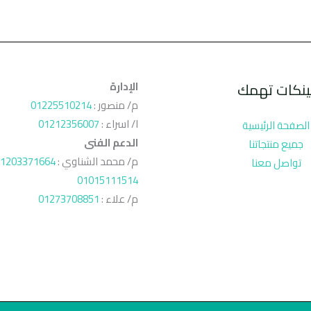
ينكات تهمك
الإدارة
م/ منصور :
01225510214
ا/ اسراء :
01212356007
الصفحة الرئيسية
الدعم الفنى
جميع منتجاتنا
م/ محمد الشناوي :
1203371664
تواصل معنا
01015111514
م/ علاء :
01273708851