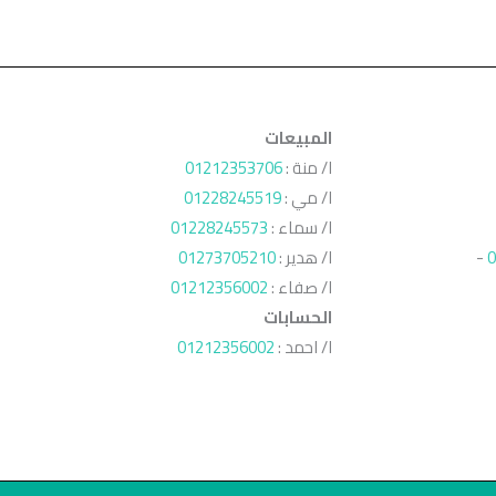
المبيعات
ا/ منة :
01212353706
ا/ مي :
01228245519
ا/ سماء :
01228245573
0
-
ا/ هدير :
01273705210
ا/ صفاء :
01212356002
الحسابات
ا/ احمد :
01212356002