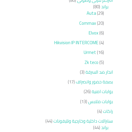
انتركم مرئى وصوتى
80
براند
80
Auta
29
Commax
20
Elvox
6
Hikvision IP INTERCOME
4
Urmet
16
Zk teco
5
انذار ضد السرقة
3
بصمة حضور وانصراف
17
بوابات امنية
26
بوابات ملابس
13
راكات
4
سنترالات داخلية وخارجية وتليفونات
44
براند
44