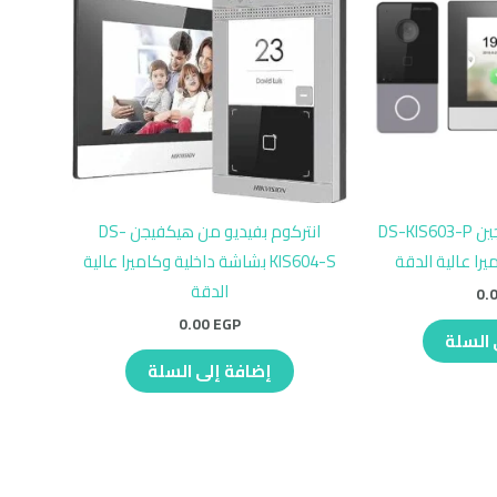
انتركم فيديو هايكفيجين DS-KIS603-P
انتركوم بفيديو من هيكفيجن DS-
را عالية الدقة
KIS604-S بشاشة داخلية وكاميرا عالية
الدقة
0.
0.00
EGP
 السلة
إضافة إلى السلة