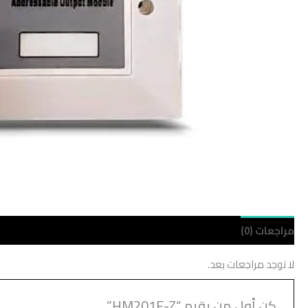
مراجعات (0)
لا توجد مراجعات بعد.
كن أول من يقيم “HM201E-Z”