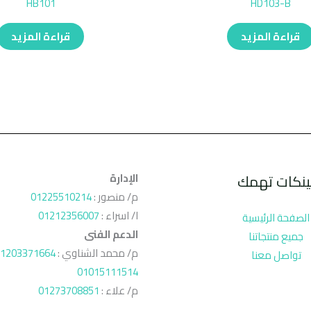
HB101
HD103-B
قراءة المزيد
قراءة المزيد
ينكات تهمك
الإدارة
م/ منصور :
01225510214
ا/ اسراء :
01212356007
الصفحة الرئيسية
الدعم الفنى
جميع منتجاتنا
م/ محمد الشناوي :
1203371664
تواصل معنا
01015111514
م/ علاء :
01273708851