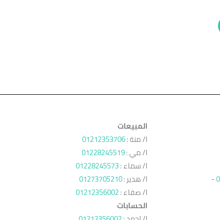
المبيعات
ا/ منة :
01212353706
ا/ مي :
01228245519
ا/ سماء :
01228245573
0
-
ا/ هدير :
01273705210
ا/ صفاء :
01212356002
الحسابات
ا/ احمد :
01212356002