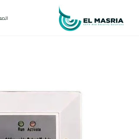
خطي
لى
الصف
لمحتوى