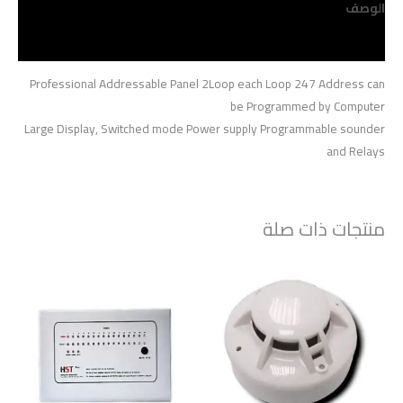
الوصف
مراجعات (0)
Professional Addressable Panel 2Loop each Loop 247 Address can
be Programmed by Computer
Large Display, Switched mode Power supply Programmable sounder
and Relays
منتجات ذات صلة