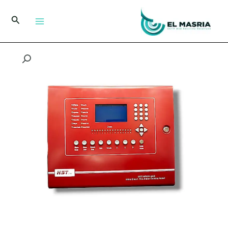
خطي
لى
البحث
لمحتوى