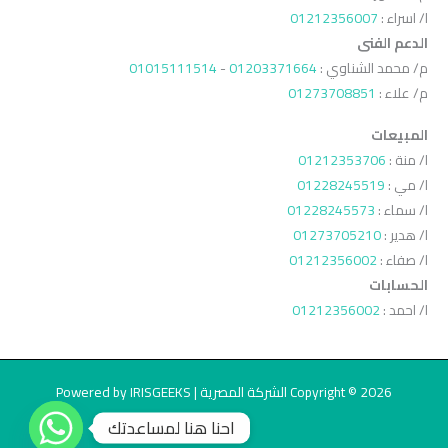
ا/ اسراء :
01212356007
الدعم الفنى
م/ محمد الشناوي :
01203371664
-
01015111514
م/ علاء :
01273708851
المبيعات
ا/ منة :
01212353706
ا/ مي :
01228245519
ا/ سماء :
01228245573
ا/ هدير :
01273705210
ا/ صفاء :
01212356002
الحسابات
ا/ احمد :
01212356002
Copyright © 2026 الشركة المصرية | Powered by IRISGEEKS
احنا هنا لمساعدتك