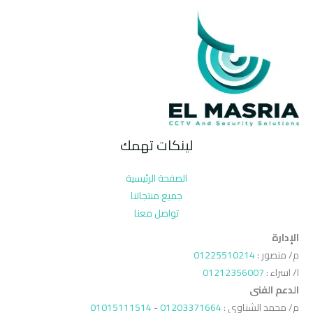
لينكات تهمك
الصفحة الرئيسية
جميع منتجاتنا
تواصل معنا
الإدارة
م/ منصور :
01225510214
ا/ اسراء :
01212356007
الدعم الفنى
م/ محمد الشناوي :
01203371664
-
01015111514