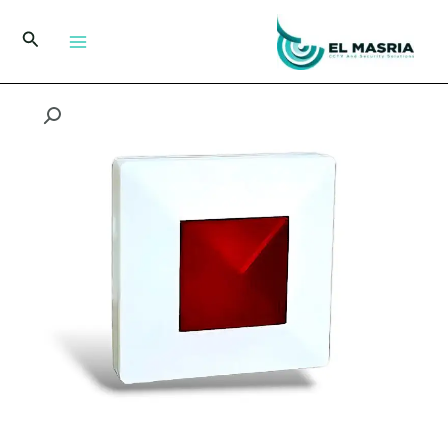
خطي
لى
البحث
لمحتوى