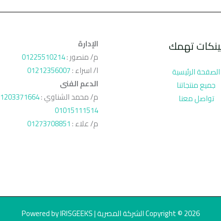
ينكات تهمك
الإدارة
م/ منصور :
01225510214
ا/ اسراء :
01212356007
الصفحة الرئيسية
الدعم الفنى
جميع منتجاتنا
م/ محمد الشناوي :
1203371664
تواصل معنا
01015111514
م/ علاء :
01273708851
Copyright © 2026 الشركة المصرية | Powered by IRISGEEKS