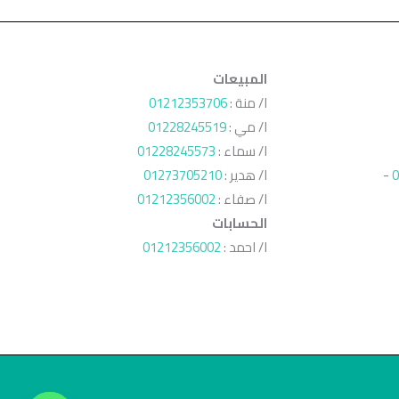
المبيعات
ا/ منة :
01212353706
ا/ مي :
01228245519
ا/ سماء :
01228245573
0
-
ا/ هدير :
01273705210
ا/ صفاء :
01212356002
الحسابات
ا/ احمد :
01212356002