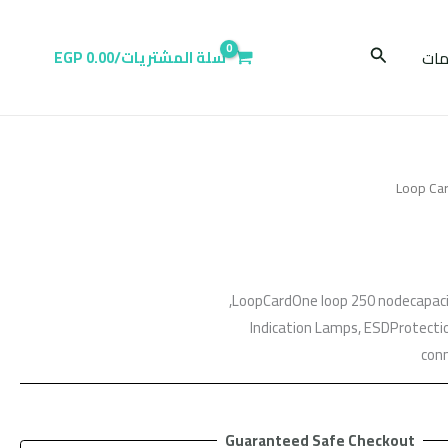
البحث
ات
سلة المشتريات/
0.00
EGP
LoopCardOne loop 250 nodecapacity
Indication Lamps, ESDProtection
conn
Guaranteed Safe Checkout