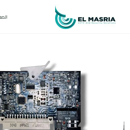
خطي
لى
الصف
لمحتوى