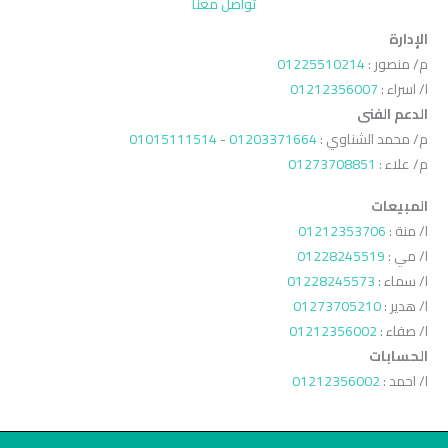
تواصل معنا
الإدارة
م/ منصور :
01225510214
ا/ اسراء :
01212356007
الدعم الفنى
م/ محمد الشناوي :
01203371664
-
01015111514
م/ علاء :
01273708851
المبيعات
ا/ منة :
01212353706
ا/ مي :
01228245519
ا/ سماء :
01228245573
ا/ هدير :
01273705210
ا/ صفاء :
01212356002
الحسابات
ا/ احمد :
01212356002