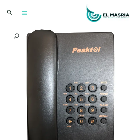
خطي
لى
البحث
لمحتوى