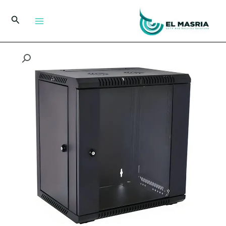
خطي
لى
البحث
لمحتوى
كمية
خزانة
تثبت
على
الحائط
12U
مقاس
600
×
600
مم
للشبكات
والاتصالات