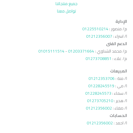
جميع منتجاتنا
تواصل معنا
الإدارة
م/ منصور :
01225510214
ا/ اسراء :
01212356007
الدعم الفنى
م/ محمد الشناوي :
01203371664
-
01015111514
م/ علاء :
01273708851
المبيعات
ا/ منة :
01212353706
ا/ مي :
01228245519
ا/ سماء :
01228245573
ا/ هدير :
01273705210
ا/ صفاء :
01212356002
الحسابات
ا/ احمد :
01212356002