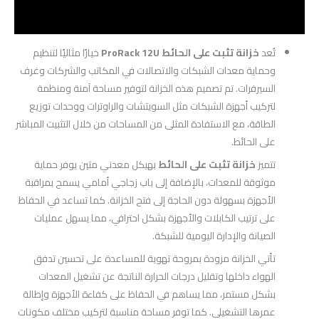
مراجعات (0)
تُعد
خزانة تثبت على الحائط ProRack 12U
خيارًا مثاليًا لتنظيم
وحماية معدات الشبكات والاتصالات في المكاتب والشركات وغرف
السيرفرات. تم تصميم هذه الخزانة لتوفير مساحة آمنة ومنظمة
لتركيب أجهزة الشبكات مثل السويتشات والراوترات ووحدات توزيع
الطاقة، مع الاستفادة المثلى من المساحات من خلال التثبيت المباشر
على الحائط.
تتميز
خزانة تثبت على الحائط
بهيكل معدني متين يوفر حماية
موثوقة للمعدات، بالإضافة إلى باب زجاجي أمامي يسمح بمراقبة
الأجهزة بسهولة دون الحاجة إلى فتح الخزانة. كما تساعد في الحفاظ
على ترتيب الكابلات والأجهزة بشكل احترافي، مما يسهل عمليات
الصيانة والإدارة اليومية للشبكة.
تأتي الخزانة مزودة بمروحة تهوية للمساعدة على تحسين تدفق
الهواء داخلها وتقليل درجات الحرارة الناتجة عن تشغيل المعدات
بشكل مستمر، مما يساهم في الحفاظ على كفاءة الأجهزة وإطالة
عمرها التشغيلي. كما توفر مساحة مناسبة لتركيب مختلف مكونات