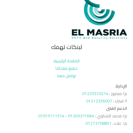
لينكات تهمك
الصفحة الرئيسية
جميع منتجاتنا
تواصل معنا
الإدارة
م/ منصور :
01225510214
ا/ اسراء :
01212356007
الدعم الفنى
م/ محمد الشناوي :
01203371664
-
01015111514
م/ علاء :
01273708851