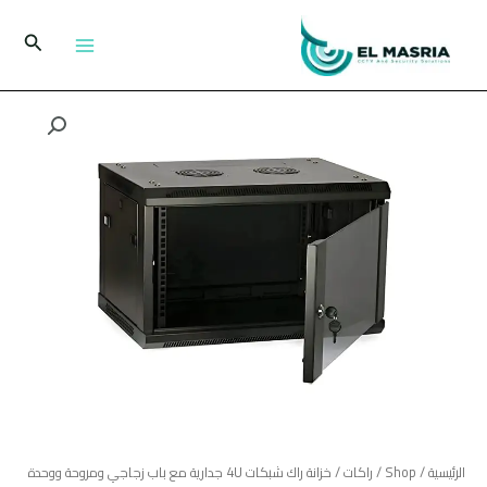
خطي
لى
البحث
لمحتوى
كمية
خزانة
راك
شبكات
4U
جدارية
مع
باب
زجاجي
ومروحة
ووحدة
PDU
بـ
6
الرئيسية
/
Shop
/
راكات
/ خزانة راك شبكات 4U جدارية مع باب زجاجي ومروحة ووحدة
منافذ