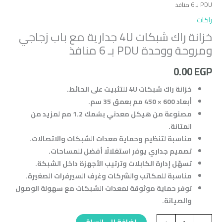
PDU بـ 6 منافذ
راكات
خزانة راك شبكات 4U جدارية مع باب زجاجي
ومروحة ووحدة PDU بـ 6 منافذ
0.00
EGP
خزانة راك شبكات 4U للتثبيت على الحائط.
أبعاد 600 × 450 مم بعمق 35 سم.
مصنوعة من هيكل معدني بسُمك 1.2 مم لمزيد من
المتانة.
مناسبة لتنظيم وحماية معدات الشبكات والاتصالات.
تصميم جداري يوفر استغلالًا أفضل للمساحات.
تسهّل إدارة الكابلات وترتيب الأجهزة داخل الشبكة.
مناسبة للمكاتب والشركات وغرف السيرفرات الصغيرة.
توفر حماية موثوقة لمعدات الشبكات مع سهولة الوصول
والصيانة.
إضافة إلى السلة