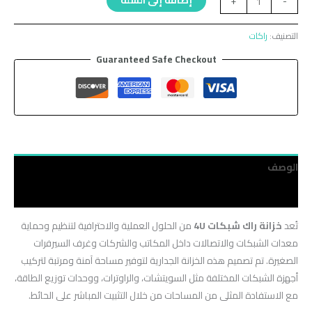
+
-
التصنيف:
راكات
Guaranteed Safe Checkout
الوصف
مراجعات (0)
تُعد
خزانة راك شبكات 4U
من الحلول العملية والاحترافية لتنظيم وحماية
معدات الشبكات والاتصالات داخل المكاتب والشركات وغرف السيرفرات
الصغيرة. تم تصميم هذه الخزانة الجدارية لتوفير مساحة آمنة ومرتبة لتركيب
أجهزة الشبكات المختلفة مثل السويتشات، والراوترات، ووحدات توزيع الطاقة،
مع الاستفادة المثلى من المساحات من خلال التثبيت المباشر على الحائط.