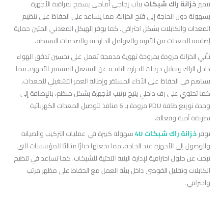
تتميز
خزانة راك شبكات
بباب زجاجي أمامي يسمح بمراقبة الأجهزة
بسهولة دون الحاجة إلى فتح الخزانة، مما يساعد على الحفاظ على تنظيم
المعدات والكابلات بشكل احترافي. كما يوفر الهيكل المعدني المتين حماية
إضافية للمعدات من الأتربة والعوامل الخارجية والصدمات البسيطة.
تأتي الخزانة مزودة بمروحة تهوية مدمجة تعمل على تحسين تدفق الهواء
داخل الراك وتقليل درجات الحرارة الناتجة عن التشغيل المستمر للأجهزة، مما
يساهم في الحفاظ على الأداء المستقر وإطالة العمر التشغيلي للمعدات.
كما تحتوي على رف داخلي يتيح ترتيب الأجهزة بشكل منظم، بالإضافة إلى
وحدة توزيع طاقة PDU مزودة بـ 6 منافذ لتوصيل المعدات الكهربائية
بطريقة آمنة وفعالة.
توفر
خزانة راك شبكات 4U
سهولة كبيرة في عمليات التركيب والصيانة
والوصول إلى الأجهزة عند الحاجة، مما يجعلها خيارًا مثاليًا للمؤسسات التي
تبحث عن حلول احترافية لإدارة البنية التحتية للشبكات. كما تساعد في تنظيم
الكابلات وتقليل الفوضى داخل بيئة العمل مع الحفاظ على مظهر مرتب
واحترافي.