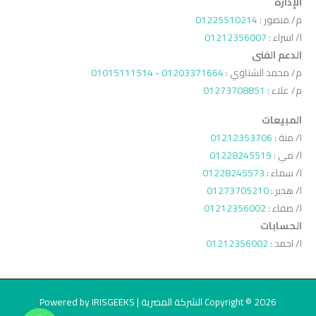
الإدارة
م/ منصور :
01225510214
ا/ اسراء :
01212356007
الدعم الفنى
م/ محمد الشناوي :
01203371664
-
01015111514
م/ علاء :
01273708851
المبيعات
ا/ منة :
01212353706
ا/ مي :
01228245519
ا/ سماء :
01228245573
ا/ هدير :
01273705210
ا/ صفاء :
01212356002
الحسابات
ا/ احمد :
01212356002
Copyright © 2026 الشركة المصرية | Powered by IRISGEEKS