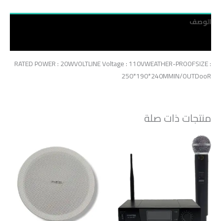
الوصف
مراجعات (0)
RATED POWER : 20WVOLTLINE Voltage : 110VWEATHER-PROOFSIZE :
250*190*240MMIN/OUTDooR
منتجات ذات صلة