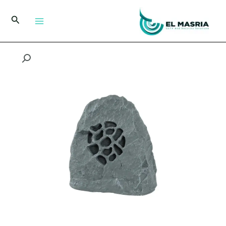
خطي
لى
البحث
لمحتوى