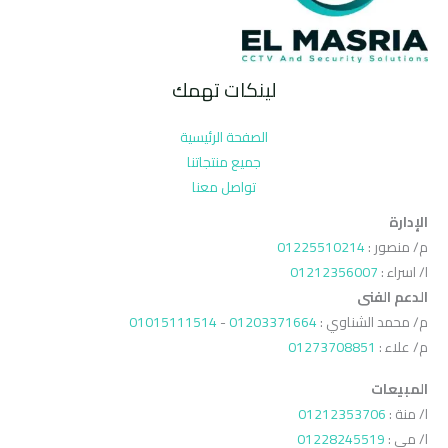
لينكات تهمك
الصفحة الرئيسية
جميع منتجاتنا
تواصل معنا
الإدارة
م/ منصور :
01225510214
ا/ اسراء :
01212356007
الدعم الفنى
م/ محمد الشناوي :
01203371664
-
01015111514
م/ علاء :
01273708851
المبيعات
ا/ منة :
01212353706
ا/ مي :
01228245519