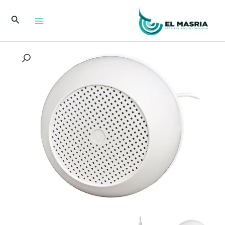
خطي
لى
البحث
لمحتوى