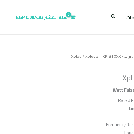
البحث
ات
سلة المشتريات/
0.00
EGP
براند
/
/ Xplode – XP-310XX
Xplod
Xpl
Rated P
Li
Frequency Res
Loud