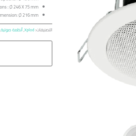
ons : Ø 246 X 75 mm
imension: Ø 216 mm
التصنيفات:
Xplod
,
أنظمة صوتية
,