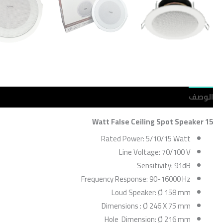
الوصف
مراجعات (0)
Watt False Ceiling Spot Speaker
1
5
Rated Power: 5/10/15 Watt
Line Voltage: 70/100 V
Sensitivity: 91dB
Frequency Response: 90-16000 Hz
Loud Speaker: Ø 158 mm
Dimensions : Ø 246 X 75 mm
Hole Dimension: Ø 216 mm