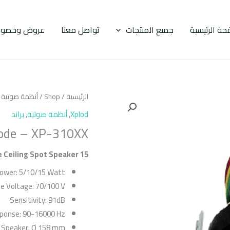
حة الرئيسية
جميع المنتجات
تواصل معنا
عروض وخصوم
الرئيسية
/
Shop
/
أنظمة صوتية
/
Xplod
,
أنظمة صوتية
,
براند
ode – XP-310XX
Watt False Ceiling Spot Speaker
1
5
ower: 5/10/15 Watt
ne Voltage: 70/100 V
Sensitivity: 91dB
ponse: 90-16000 Hz
 Speaker: Ø 158 mm