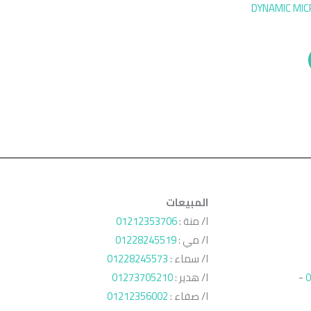
DYNAMIC MI
المبيعات
ا/ منة :
01212353706
ا/ مي :
01228245519
ا/ سماء :
01228245573
0
-
ا/ هدير :
01273705210
ا/ صفاء :
01212356002