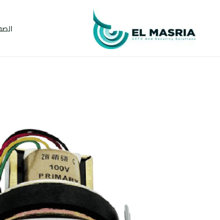
خطي
لى
الصف
لمحتوى