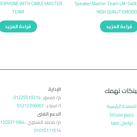
CROPHONE WITH CABLE MASTER
Speaker Master Team LM-540t
TEAM
HIGH QUALITY,MODE
قراءة المزيد
قراءة المزيد
ينكات تهمك
الإدارة
م/ منصور :
01225510214
ا/ اسراء :
01212356007
الصفحة الرئيسية
الدعم الفنى
جميع منتجاتنا
م/ محمد الشناوي :
1203371664
تواصل معنا
01015111514