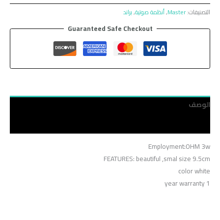
التصنيفات:
Master
,
أنظمة صوتية
,
براند
Guaranteed Safe Checkout
الوصف
مراجعات (0)
Employment:OHM 3w
FEATURES: beautiful ,smal size 9.5cm
color white
1 year warranty