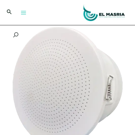
خطي
لى
البحث
لمحتوى