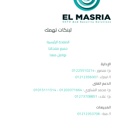
لينكات تهمك
الصفحة الرئيسية
جميع منتجاتنا
تواصل معنا
الإدارة
م/ منصور :
01225510214
ا/ اسراء :
01212356007
الدعم الفنى
م/ محمد الشناوي :
01203371664
-
01015111514
م/ علاء :
01273708851
المبيعات
ا/ منة :
01212353706