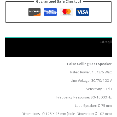
Guaranteed Safe Checkout
الوصف
مراجعات (0)
False Ceiling Spot Speaker
Rated Power: 1.5/3/6 Watt
Line Voltage: 30/70/100 V
Sensitivity: 91dB
Frequency Response: 90-16000 Hz
Loud Speaker: Ø 75 mm
Dimensions : Ø 125 X 95 mm (Hole Dimension: Ø 102 mm)