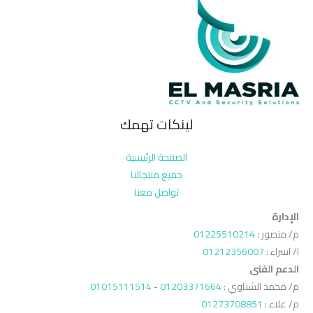
لينكات تهمك
الصفحة الرئيسية
جميع منتجاتنا
تواصل معنا
الإدارة
م/ منصور :
01225510214
ا/ اسراء :
01212356007
الدعم الفنى
م/ محمد الشناوي :
01203371664
-
01015111514
م/ علاء :
01273708851