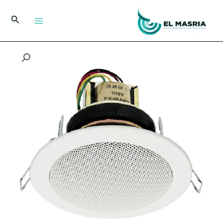
خطي
لى
البحث
لمحتوى