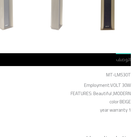
الوصف
مراجعات (0)
MT-LM530T
Employment:VOLT 30W
FEATURES: Beautiful ,MODERN
color BEIGE
1 year warranty