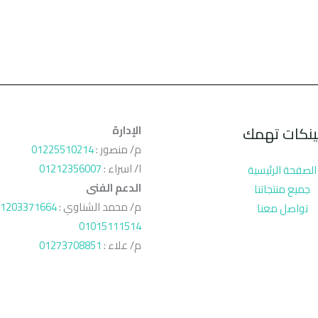
ينكات تهمك
الإدارة
م/ منصور :
01225510214
ا/ اسراء :
01212356007
الصفحة الرئيسية
الدعم الفنى
جميع منتجاتنا
م/ محمد الشناوي :
1203371664
تواصل معنا
01015111514
م/ علاء :
01273708851