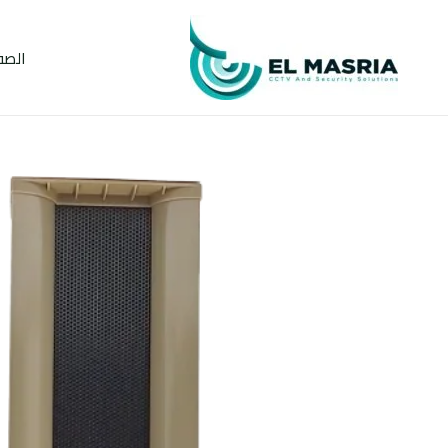
خطي
لى
الصف
لمحتوى