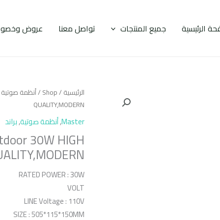
حة الرئيسية
جميع المنتجات
تواصل معنا
عروض وخصوم
الرئيسية
/
Shop
/
أنظمة صوتية
/
QUALITY,MODERN
Master
,
أنظمة صوتية
,
براند
tdoor 30W HIGH
UALITY,MODERN
RATED POWER : 30W
VOLT
LINE Voltage : 110V
SIZE : 505*115*150MM