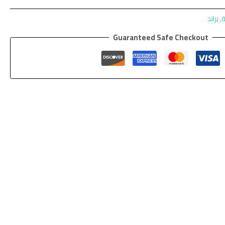
ة
,
براند
Guaranteed Safe Checkout