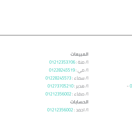
المبيعات
ا/ منة :
01212353706
ا/ مي :
01228245519
ا/ سماء :
01228245573
0
-
ا/ هدير :
01273705210
ا/ صفاء :
01212356002
الحسابات
ا/ احمد :
01212356002