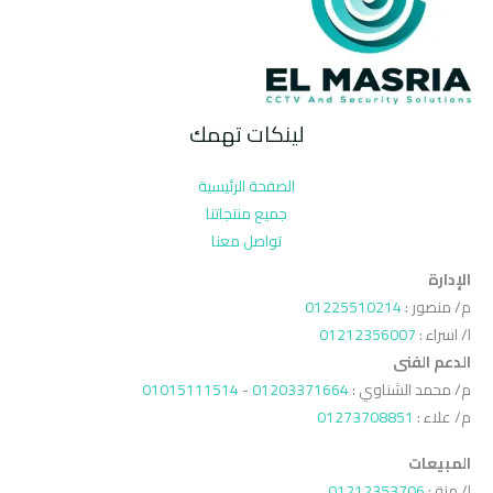
لينكات تهمك
الصفحة الرئيسية
جميع منتجاتنا
تواصل معنا
الإدارة
م/ منصور :
01225510214
ا/ اسراء :
01212356007
الدعم الفنى
م/ محمد الشناوي :
01203371664
-
01015111514
م/ علاء :
01273708851
المبيعات
ا/ منة :
01212353706