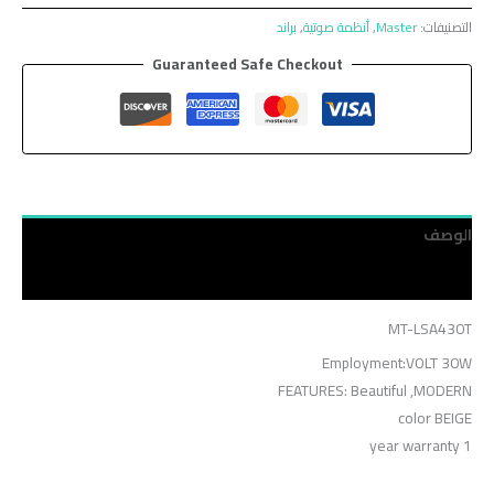
التصنيفات:
Master
,
أنظمة صوتية
,
براند
Guaranteed Safe Checkout
الوصف
مراجعات (0)
MT-LSA430T
Employment:VOLT 30W
FEATURES: Beautiful ,MODERN
color BEIGE
1 year warranty