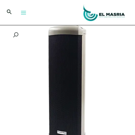
خطي
لى
البحث
لمحتوى