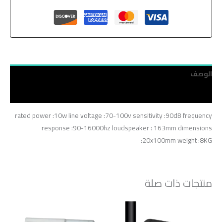
الوصف
مراجعات (0)
rated power :10w line voltage :70-100v sensitivity :90dB frequency
response :90-16000hz loudspeaker : 163mm dimensions
:20x100mm weight :8KG
منتجات ذات صلة