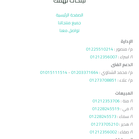
لينكات تهمك
الصفحة الرئيسية
جميع منتجاتنا
تواصل معنا
الإدارة
م/ منصور :
01225510214
ا/ اسراء :
01212356007
الدعم الفنى
م/ محمد الشناوي :
01203371664
-
01015111514
م/ علاء :
01273708851
المبيعات
ا/ منة :
01212353706
ا/ مي :
01228245519
ا/ سماء :
01228245573
ا/ هدير :
01273705210
ا/ صفاء :
01212356002