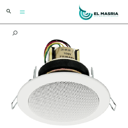
خطي
لى
البحث
لمحتوى