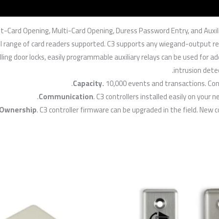
st-Card Opening, Multi-Card Opening, Duress Password Entry, and Auxili
ull range of card readers supported. C3 supports any wiegand-output rea
lling door locks, easily programmable auxiliary relays can be used for ad
intrusion detec
Capacity.
10,000 events and transactions. Cont
Communication
. C3 controllers installed easily on yo
 Ownership
. C3 controller firmware can be upgraded in the field. New 