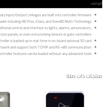
الوصف
مراجعات (0)
ary Input/Output Linkages are built into controller firmware.
der including HID Prox, iClass, and XceedID Multi-Technology.
ditional control and interface to lights, alarms, annunciators,
tion panels, or even extra locking devices or gate controllers.
roller is backed up in real-time in on-board optional SD card.
ur network and support both TCP/IP and RS-485 communication.
controller features can be loaded without any advanced tools.
منتجات ذات صلة