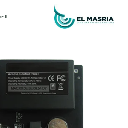
خطي
لى
الصف
لمحتوى