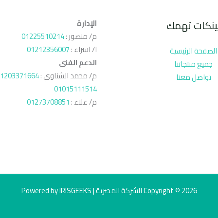
ينكات تهمك
الإدارة
م/ منصور :
01225510214
ا/ اسراء :
01212356007
الصفحة الرئيسية
الدعم الفنى
جميع منتجاتنا
م/ محمد الشناوي :
1203371664
تواصل معنا
01015111514
م/ علاء :
01273708851
Copyright © 2026 الشركة المصرية | Powered by IRISGEEKS