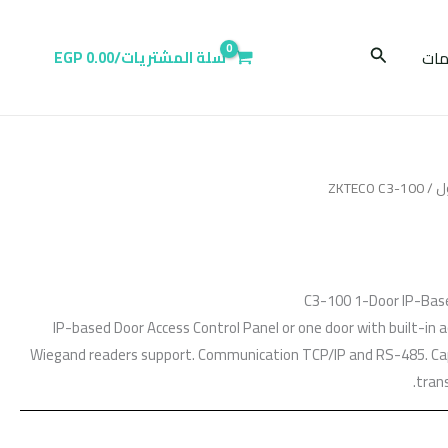
البحث
ات
سلة المشتريات/
0.00
EGP
ل
/ ZKTECO C3-100
C3-100 1-Door IP-Base
IP-based Door Access Control Panel or one door with built-in a
Wiegand readers support. Communication TCP/IP and RS-485. Ca
trans