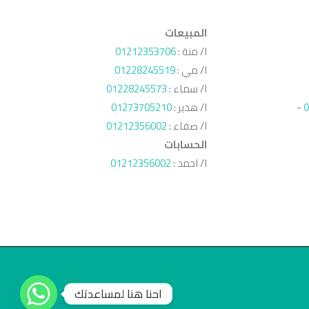
المبيعات
ا/ منة :
01212353706
ا/ مي :
01228245519
ا/ سماء :
01228245573
0
-
ا/ هدير :
01273705210
ا/ صفاء :
01212356002
الحسابات
ا/ احمد :
01212356002
احنا هنا لمساعدتك