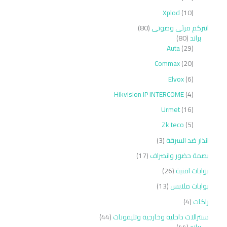
Xplod
10
انتركم مرئى وصوتى
80
براند
80
Auta
29
Commax
20
Elvox
6
Hikvision IP INTERCOME
4
Urmet
16
Zk teco
5
انذار ضد السرقة
3
بصمة حضور وانصراف
17
بوابات امنية
26
بوابات ملابس
13
راكات
4
سنترالات داخلية وخارجية وتليفونات
44
براند
44