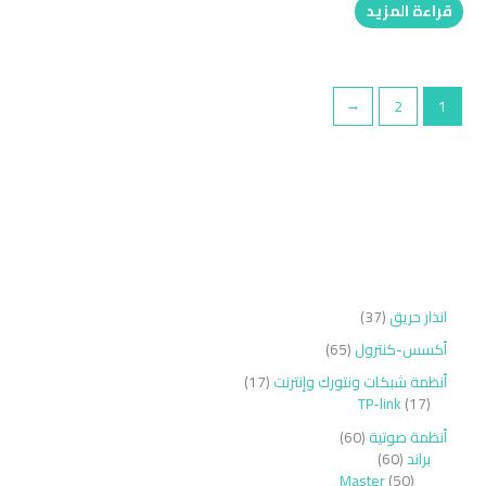
قراءة المزيد
←
2
1
انذار حريق
37
أكسس-كنترول
65
أنظمة شبكات ونتورك وإنترنت
17
TP-link
17
أنظمة صوتية
60
براند
60
Master
50