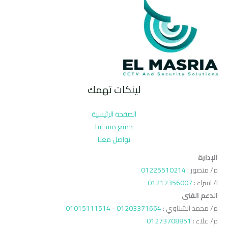
لينكات تهمك
الصفحة الرئيسية
جميع منتجاتنا
تواصل معنا
الإدارة
م/ منصور :
01225510214
ا/ اسراء :
01212356007
الدعم الفنى
م/ محمد الشناوي :
01203371664
-
01015111514
م/ علاء :
01273708851