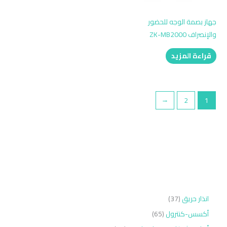
جهاز بصمة الوجه للحضور
والإنصراف ZK-MB2000
قراءة المزيد
←
2
1
انذار حريق
37
أكسس-كنترول
65