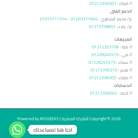
ا/ اسراء :
01212356007
الدعم الفنى
م/ محمد الشناوي :
01203371664
-
01015111514
م/ علاء :
01273708851
المبيعات
ا/ منة :
01212353706
ا/ مي :
01228245519
ا/ سماء :
01228245573
ا/ هدير :
01273705210
ا/ صفاء :
01212356002
الحسابات
ا/ احمد :
01212356002
Copyright © 2026 الشركة المصرية | Powered by IRISGEEKS
احنا هنا لمساعدتك