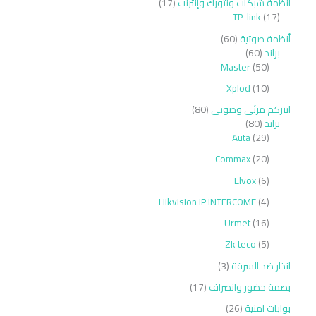
أنظمة شبكات ونتورك وإنترنت
17
TP-link
17
أنظمة صوتية
60
براند
60
Master
50
Xplod
10
انتركم مرئى وصوتى
80
براند
80
Auta
29
Commax
20
Elvox
6
Hikvision IP INTERCOME
4
Urmet
16
Zk teco
5
انذار ضد السرقة
3
بصمة حضور وانصراف
17
بوابات امنية
26