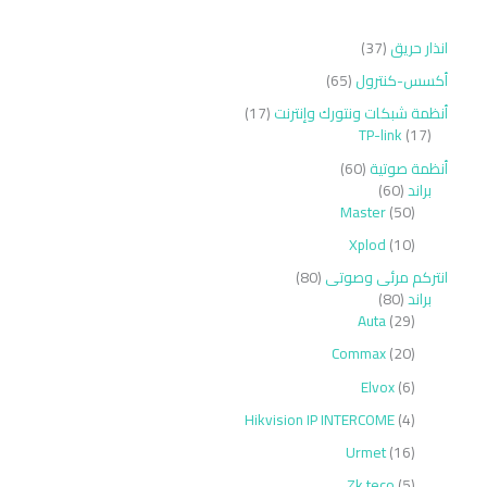
انذار حريق
37
أكسس-كنترول
65
أنظمة شبكات ونتورك وإنترنت
17
TP-link
17
أنظمة صوتية
60
براند
60
Master
50
Xplod
10
انتركم مرئى وصوتى
80
براند
80
Auta
29
Commax
20
Elvox
6
Hikvision IP INTERCOME
4
Urmet
16
Zk teco
5