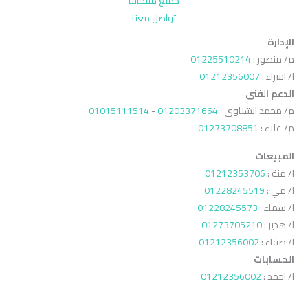
جميع منتجاتنا
تواصل معنا
الإدارة
م/ منصور :
01225510214
ا/ اسراء :
01212356007
الدعم الفنى
م/ محمد الشناوي :
01203371664
-
01015111514
م/ علاء :
01273708851
المبيعات
ا/ منة :
01212353706
ا/ مي :
01228245519
ا/ سماء :
01228245573
ا/ هدير :
01273705210
ا/ صفاء :
01212356002
الحسابات
ا/ احمد :
01212356002