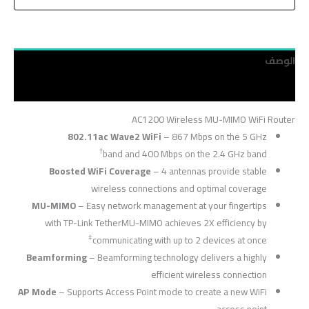
الوصف
مراجعات (0)
AC1200 Wireless MU-MIMO WiFi Router
802.11ac Wave2 WiFi
– 867 Mbps on the 5 GHz
†
band and 400 Mbps on the 2.4 GHz band
Boosted WiFi Coverage
– 4 antennas provide stable
wireless connections and optimal coverage
MU-MIMO
– Easy network management at your fingertips
with TP-Link TetherMU-MIMO achieves 2X efficiency by
‡
communicating with up to 2 devices at once
Beamforming
– Beamforming technology delivers a highly
efficient wireless connection
AP Mode
– Supports Access Point mode to create a new WiFi
access point