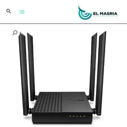
خطي
لى
البحث
لمحتوى