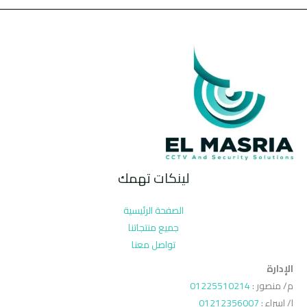
لينكات تهمك
الصفحة الرئيسية
جميع منتجاتنا
تواصل معنا
الإدارة
م/ منصور :
01225510214
ا/ اسراء :
01212356007