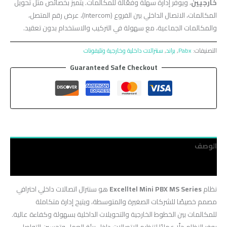
خارجيين
، ويوفر إدارة سهلة وفعّالة للمكالمات. يتميز بخصائص مثل تحويل
المكالمات، الاتصال الداخلي بين الفروع (Intercom)، عرض رقم المتصل،
والمكالمات الجماعية، مع سهولة في التركيب والاستخدام بدون تعقيد.
التصنيفات:
Pabx
,
براند
,
سنترالات داخلية وخارجية وتليفونات
Guaranteed Safe Checkout
الوصف
مراجعات (0)
نظام
Excelltel Mini PBX MS Series
هو سنترال اتصالات داخلي احترافي
مصمم خصيصًا للشركات الصغيرة والمتوسطة، ويتيح إدارة متكاملة
للمكالمات بين الخطوط الخارجية والتحويلات الداخلية بسهولة وكفاءة عالية.
يوفر النظام حلًا عمليًا لتنظيم الاتصالات داخل بيئة العمل وتحسين التواصل