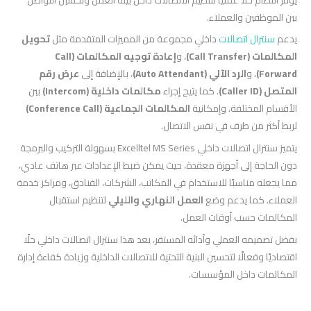
بين الموظفين والعملاء.
يدعم
سنترال اتصالات
داخلي مجموعة من المميزات المتقدمة مثل
تحويل
المكالمات (Call Transfer)
، و
إعادة توجيه المكالمات (Call
Forward)
، و
الرد الآلي (Auto Attendant)
، بالإضافة إلى
عرض رقم
المتصل (Caller ID)
. كما يتيح إجراء
مكالمات داخلية (Intercom)
بين
الأقسام المختلفة، وإمكانية
المكالمات الجماعية (Conference Call)
لربط أكثر من طرف في نفس الاتصال.
يتميز سنترال اتصالات داخلي Excelltel MS Series بسهولة التركيب والبرمجة
دون الحاجة إلى أجهزة معقدة، حيث يمكن ضبط الإعدادات عبر هاتف عادي،
مما يجعله مناسبًا للاستخدام في المكاتب، الشركات، الفنادق، ومراكز خدمة
العملاء. كما يدعم وضع
العمل النهاري والليلي
لتنظيم استقبال
المكالمات حسب أوقات العمل.
بفضل تصميمه العملي وأدائه المستقر، يعد هذا سنترال اتصالات داخلي حلًا
اقتصاديًا وفعالًا لتحسين البنية التحتية للاتصالات الداخلية وزيادة كفاءة إدارة
المكالمات داخل المؤسسات.