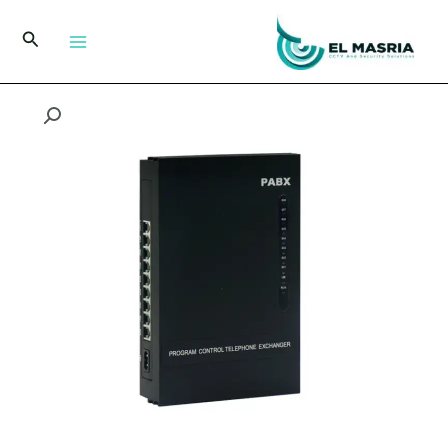
خطي
لى
البحث
لمحتوى