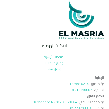
لينكات تهمك
الصفحة الرئيسية
جميع منتجاتنا
تواصل معنا
الإدارة
م/ منصور :
01225510214
ا/ اسراء :
01212356007
الدعم الفنى
م/ محمد الشناوي :
01203371664
-
01015111514
م/ علاء :
01273708851