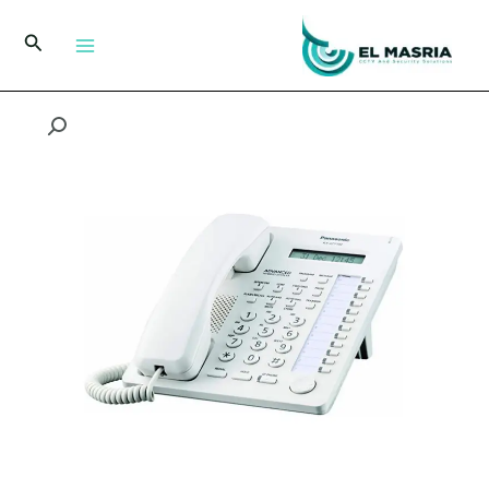
خطي
لى
البحث
لمحتوى