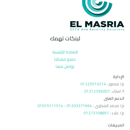
لينكات تهمك
الصفحة الرئيسية
جميع منتجاتنا
تواصل معنا
الإدارة
م/ منصور :
01225510214
ا/ اسراء :
01212356007
الدعم الفنى
م/ محمد الشناوي :
01203371664
-
01015111514
م/ علاء :
01273708851
المبيعات