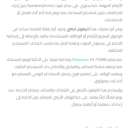
الأرقام المهمة. كما يحتوي على مكبر صوت (Speakerphone) يتيح إجراء
المكالمات بدون استخدام السماعة، مما يوفر راحة أكبر أثناء العمل أو
الاجتماعات.
ومن أبرز مميزات هذا
تليفون ارضي
وجود أزرار قابلة للبرمجة تساعد في
الوصول السريع للأرقام أو الوظائف المستخدمة بكثرة، بالإضافة إلى إمكانية
التحكم في مستوى الصوت ونغمة الرنين بما يناسب احتياجات المستخدم
المختلفة.
كما يتميز
Panasonic
KX-TS880 بإمكانية تثبيته على الحائط لتوفير المساحة،
مما يجعله مناسبًا للمكاتب والفنادق والأماكن ذات الاستخدام الكثيف.
ويعتمد الهاتف على تصميم قوي يتحمل الاستخدام اليومي المستمر مع
أداء ثابت وموثوق.
ويُستخدم هذا التليفون الأرضي في الشركات والمكاتب ومراكز الخدمة، حيث
يوفر اتصالًا ثابتًا يعتمد على خط الهاتف الأرضي المباشر دون الحاجة إلى
إعدادات معقدة أو أنظمة سنترال.