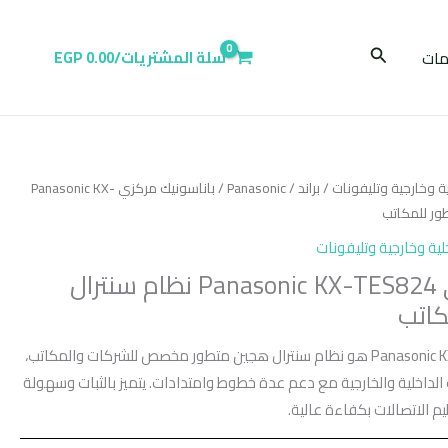
البحث
ات
سلة المشتريات/
0.00
EGP
ية وخارجية وتليفونات
/
براند
/
Panasonic
/ باناسونيك مركزي Panasonic KX-
لية وخارجية وتليفونات
باناسونيك مركزي Panasonic KX-TES824 نظام سنترال
كاتب
باناسونيك مركزي Panasonic KX-TES824 هو نظام سنترال هجين متطور مخصص للشركات والمكاتب،
ت الداخلية والخارجية مع دعم عدة خطوط وامتدادات. يتميز بالثبات وسهولة
ظيم الاتصالات بكفاءة عالية.