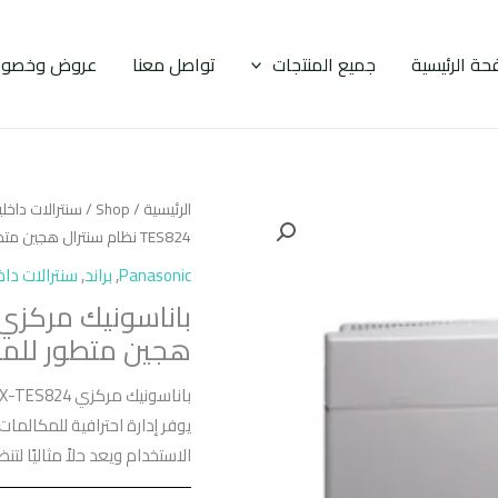
حة الرئيسية
جميع المنتجات
تواصل معنا
عروض وخصوم
الرئيسية
/
Shop
/
سنترالات داخل
TES824 نظام سنترال هجين متطور للمكاتب
Panasonic
,
براند
,
سنترالات داخ
هجين متطور للم
يوفر إدارة احترافية للمكالما
الاستخدام ويعد حلاً مثاليًا لتن