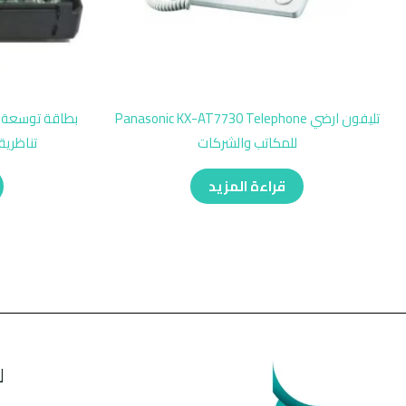
تليفون ارضي Panasonic KX-AT7730 Telephone
للمكاتب والشركات
تناظرية 
قراءة المزيد
ل