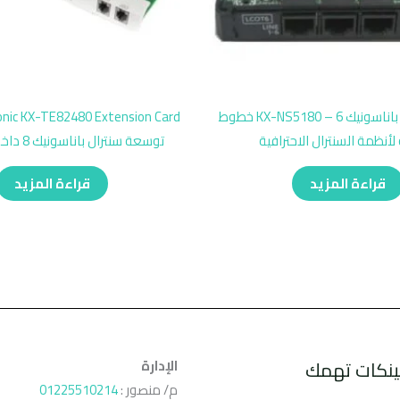
بطاقة توسعة باناسونيك KX-NS5180 – 6 خطوط
لأنظمة السنترال الاحترافية
توسعة سنترال باناسونيك 8 داخلي 2 خارجي
قراءة المزيد
قراءة المزيد
ينكات تهمك
الإدارة
م/ منصور :
01225510214