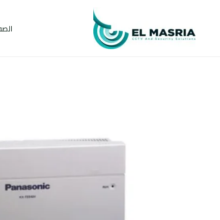
خطي
لى
الصف
لمحتوى