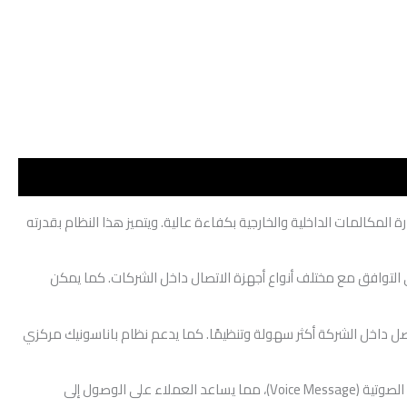
لًا لإدارة المكالمات الداخلية والخارجية بكفاءة عالية. ويتميز هذا النظام بقدرته
فة إلى الهواتف التناظرية (Analog)، مما يمنحه مرونة كبيرة في التوافق مع مختلف أنواع أجهزة الاتصال داخل الشركات. كما يمكن
اصل داخل الشركة أكثر سهولة وتنظيمًا. كما يدعم نظام باناسونيك مركزي
ومن المميزات المهمة أيضًا دعم خدمات مثل معرف المتصل (Caller ID) عبر وحدات إضافية، بالإضافة إلى إمكانية دمج أنظمة الرد الآلي (DISA) والرسائل الصوتية (Voice Message)، مما يساعد العملاء على الوصول إلى