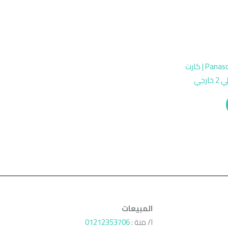
Panasonic KX-TE82480 Extension Card | كارت
المبيعات
ا/ منة :
01212353706