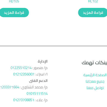
HD105
HC102
قراءة المزيد
قراءة المزيد
ينكات تهمك
الإدارة
م/ منصور :
01225510214
ا/ اسراء :
01212356007
الصفحة الرئيسية
الدعم الفنى
جميع منتجاتنا
م/ محمد الشناوي :
1203371664
تواصل معنا
01015111514
م/ علاء :
01273708851