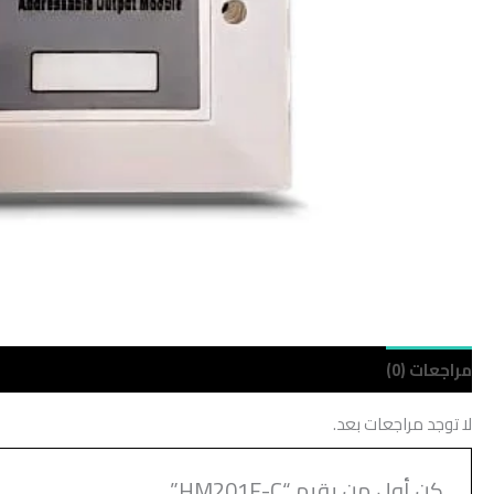
مراجعات (0)
لا توجد مراجعات بعد.
كن أول من يقيم “HM201E-C”