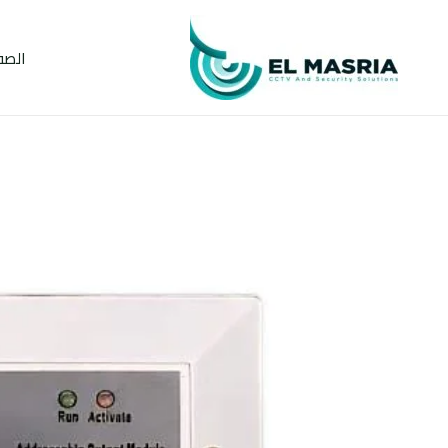
خطي
لى
الصف
لمحتوى