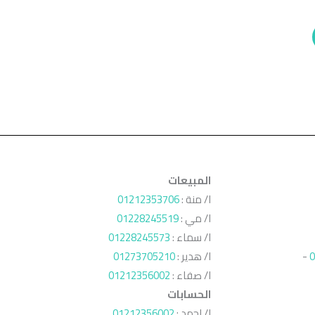
المبيعات
ا/ منة :
01212353706
ا/ مي :
01228245519
ا/ سماء :
01228245573
0
-
ا/ هدير :
01273705210
ا/ صفاء :
01212356002
الحسابات
ا/ احمد :
01212356002