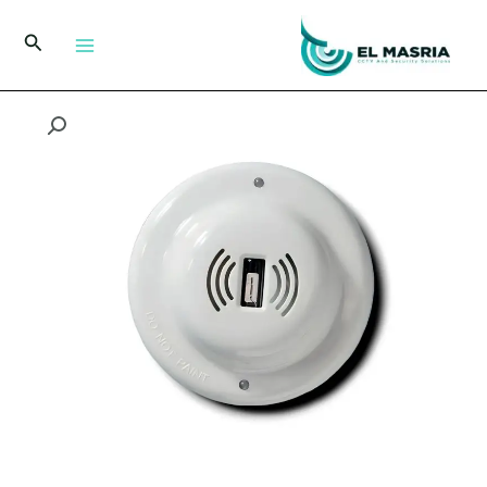
خطي
لى
البحث
لمحتوى