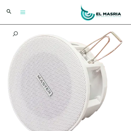
خطي
لى
البحث
لمحتوى