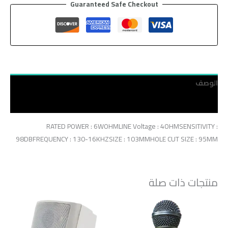
Guaranteed Safe Checkout
الوصف
مراجعات (0)
RATED POWER : 6WOHMLINE Voltage : 4OHMSENSITIVITY :
98DBFREQUENCY : 130-16KHZSIZE : 103MMHOLE CUT SIZE : 95MM
منتجات ذات صلة