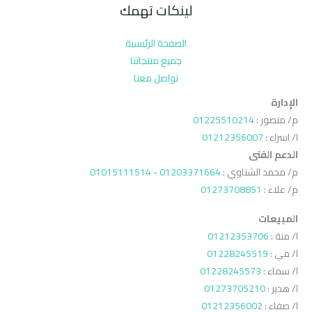
لينكات تهمك
الصفحة الرئيسية
جميع منتجاتنا
تواصل معنا
الإدارة
م/ منصور :
01225510214
ا/ اسراء :
01212356007
الدعم الفنى
م/ محمد الشناوي :
01203371664
-
01015111514
م/ علاء :
01273708851
المبيعات
ا/ منة :
01212353706
ا/ مي :
01228245519
ا/ سماء :
01228245573
ا/ هدير :
01273705210
ا/ صفاء :
01212356002