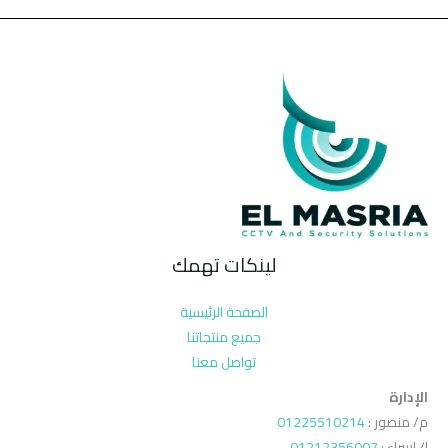
لينكات تهمك
الصفحة الرئيسية
جميع منتجاتنا
تواصل معنا
الإدارة
م/ منصور :
01225510214
ا/ اسراء :
01212356007