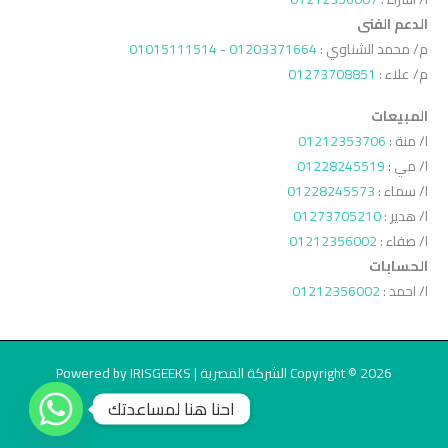
الدعم الفنى
م/ محمد الشناوي :
01203371664
-
01015111514
م/ علاء :
01273708851
المبيعات
ا/ منة :
01212353706
ا/ مي :
01228245519
ا/ سماء :
01228245573
ا/ هدير :
01273705210
ا/ صفاء :
01212356002
الحسابات
ا/ احمد :
01212356002
Copyright © 2026 الشركة المصرية | Powered by IRISGEEKS
احنا هنا لمساعدتك