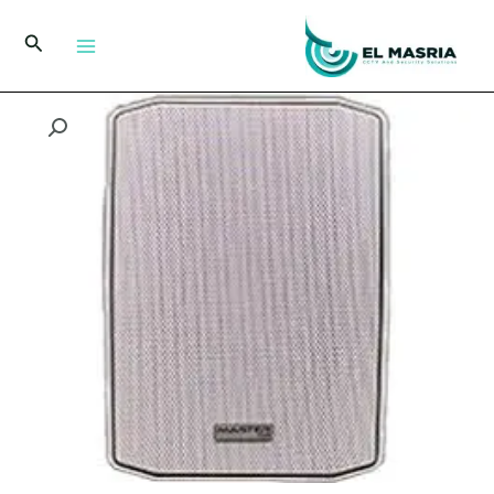
خطي
لى
البحث
لمحتوى