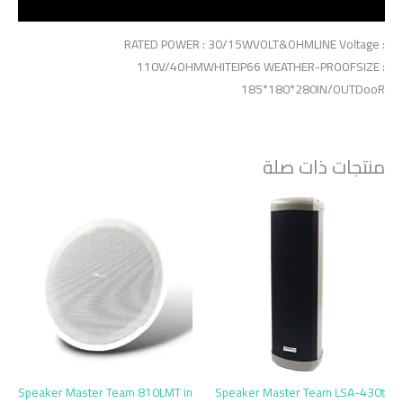
مراجعات (0)
RATED POWER : 30/15WVOLT&OHMLINE Voltage :
110V/4OHMWHITEIP66 WEATHER-PROOFSIZE :
185*180*280IN/OUTDooR
منتجات ذات صلة
Speaker Master Team 810LMT in
Speaker Master Team LSA-430t